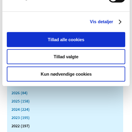
markedsdialog om vedligehold og
videreudvikling af systemer udviklet på
Microsoft Dynamics og i Java/.Net
Vis detaljer
|
3. januar 2022
|
I løbet af foråret 2022 vil Lægemiddelstyrelsen udbyde
vedligehold og videreudvikling af en række vitale
…
Tillad alle cookies
Forrige
1
8
9
10
…
Tillad valgte
Alle (2506)
Kun nødvendige cookies
TID
2026 (84)
2025 (158)
2024 (224)
2023 (195)
2022 (197)