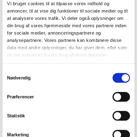
Vi bruger cookies til at tilpasse vores indhold og
|
5. januar 2022
|
annoncer, til at vise dig funktioner til sociale medier og til
Der er aktuelle problemer med forsyningen af Sutent
at analysere vores trafik. Vi deler også oplysninger om
50mg, kapsler, hårde fra Pfizer.
din brug af vores hjemmeside med vores partnere inden
for sociale medier, annonceringspartnere og
Forsøgsordning med medicinsk cannabis
analysepartnere. Vores partnere kan kombinere disse
forlænget: læs om de nye vilkår
data med andre oplysninger, du har givet dem, eller som
|
4. januar 2022
|
de har indsamlet fra din brug af deres tjenester.
Primo december 2021 vedtog et flertal i Folketinget at
forlænge forsøgsordningen med medicinsk cannabis
…
Samtykkevalg
Nødvendig
Opdatering af produktresumeer på grund af
ændrede ATC-koder for 2022
Præferencer
|
3. januar 2022
|
Indehavere af markedsføringstilladelser til lægemidler,
der er godkendt efter den nationale procedure, den
…
Statistik
Lægemiddelstyrelsen indbyder til
Marketing