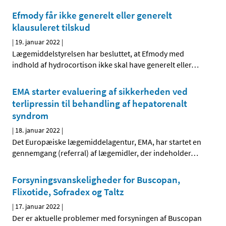
Efmody får ikke generelt eller generelt
klausuleret tilskud
|
19. januar 2022
|
Lægemiddelstyrelsen har besluttet, at Efmody med
indhold af hydrocortison ikke skal have generelt eller
…
EMA starter evaluering af sikkerheden ved
terlipressin til behandling af hepatorenalt
syndrom
|
18. januar 2022
|
Det Europæiske lægemiddelagentur, EMA, har startet en
gennemgang (referral) af lægemidler, der indeholder
…
Forsyningsvanskeligheder for Buscopan,
Flixotide, Sofradex og Taltz
|
17. januar 2022
|
Der er aktuelle problemer med forsyningen af Buscopan