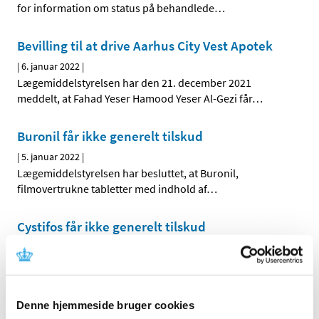
for information om status på behandlede
…
Bevilling til at drive Aarhus City Vest Apotek
|
6. januar 2022
|
Lægemiddelstyrelsen har den 21. december 2021
meddelt, at Fahad Yeser Hamood Yeser Al-Gezi får
…
Buronil får ikke generelt tilskud
|
5. januar 2022
|
Lægemiddelstyrelsen har besluttet, at Buronil,
filmovertrukne tabletter med indhold af
…
Cystifos får ikke generelt tilskud
|
5. januar 2022
|
Lægemiddelstyrelsen har besluttet, at Cystifos, granulat
til oral opløsning, i brev, med indhold af
…
Denne hjemmeside bruger cookies
Forsyningsvanskeligheder for Sutent