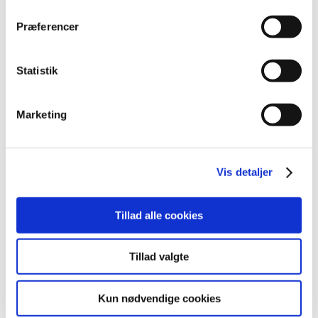
|
2. februar 2017
|
Præferencer
Lægemiddelstyrelsen har besluttet, at Fiasp skal have
generelt tilskud. Fiasp indeholde insulin aspart og er et
…
Statistik
Alle (2506)
Marketing
TID
2026 (84)
2025 (158)
Vis detaljer
2024 (224)
2023 (195)
Tillad alle cookies
2022 (197)
2021 (516)
Tillad valgte
2020 (263)
2019 (159)
Kun nødvendige cookies
2018 (150)