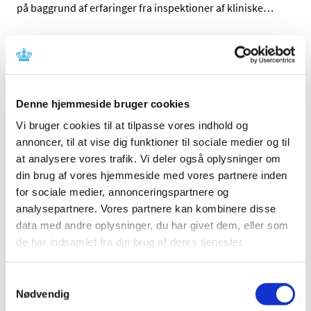
på baggrund af erfaringer fra inspektioner af kliniske
…
Danmark går efter at få EMA til København
|
8. februar 2017
|
Regeringen har i dag meldt ud, at Danmark nu officielt
kandiderer til at få Det Europæiske
…
Denne hjemmeside bruger cookies
Vi bruger cookies til at tilpasse vores indhold og
Qtern® får generelt klausuleret tilskud
annoncer, til at vise dig funktioner til sociale medier og til
|
7. februar 2017
|
at analysere vores trafik. Vi deler også oplysninger om
Lægemiddelstyrelsen har besluttet, at Qtern® med
din brug af vores hjemmeside med vores partnere inden
virkning fra den 13. februar 2017 skal have generelt
…
for sociale medier, annonceringspartnere og
analysepartnere. Vores partnere kan kombinere disse
Opdatering af nyhed vedr. Europharma DK
data med andre oplysninger, du har givet dem, eller som
|
2. februar 2017
|
de har indsamlet fra din brug af deres tjenester.
Europharma DK kan nu lovligt sælge lægemidler
ompakket og frigivet af Abacus Medicine.
Samtykkevalg
Nødvendig
Fiasp får generelt tilskud