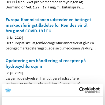
Der er i øjeblikket problemer med forsyningen af;
Dermanolon Vet. 1,77 + 17,7 mg/ml, kutanspray,
…
Europa-Kommissionen udsteder en betinget
markedsføringstilladelse for Remdesivir til
brug mod COVID-19 i EU
|
3. juli 2020
|
Det europæiske lægemiddelagentur anbefaler at give en
betinget markedsføringstilladelse til medicinen Veklury
…
Opdatering om håndtering af recepter på
hydroxychloroquin
|
2. juli 2020
|
Lægemiddelstyrelsen har tidligere fastsat flere
betingelser omkring ekspedition af recep-ter på
…
EU-landene går sammen om at sikre borgere
adgang til en vaccine mod Covid-19