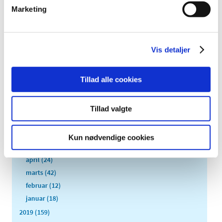
2023 (195)
Marketing
2022 (197)
2021 (516)
2020 (263)
Vis detaljer
december (24)
november (33)
Tillad alle cookies
oktober (20)
september (20)
august (17)
Tillad valgte
juli (11)
juni (21)
Kun nødvendige cookies
maj (21)
april (24)
marts (42)
februar (12)
januar (18)
2019 (159)