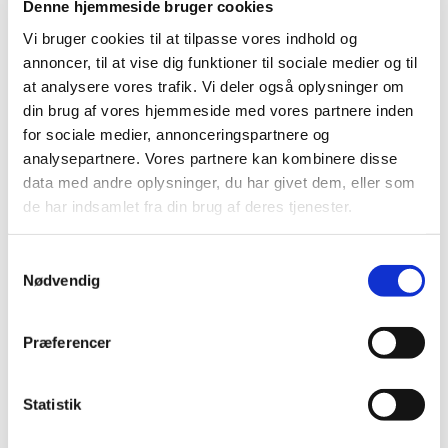
Denne hjemmeside bruger cookies
|
2. juli 2020
|
EU-landene og EU-kommissionen offentliggjorde i sidste
Vi bruger cookies til at tilpasse vores indhold og
uge en fælles strategi for bl.a. at sikre borgere hurtig
…
annoncer, til at vise dig funktioner til sociale medier og til
at analysere vores trafik. Vi deler også oplysninger om
Den europæiske farmakopés (Ph.Eur.)
din brug af vores hjemmeside med vores partnere inden
kvalitetsstandarder for vacciner er blevet frit
for sociale medier, annonceringspartnere og
tilgængelige under COVID-19
analysepartnere. Vores partnere kan kombinere disse
data med andre oplysninger, du har givet dem, eller som
|
1. juli 2020
|
de har indsamlet fra din brug af deres tjenester.
EDQM og den Europæiske Farmakopé (Ph. Eur.) har
besluttet at dele Ph. Eur. kvalitetsstandarder for vacciner.
Samtykkevalg
Nødvendig
Alle (2506)
TID
Præferencer
2026 (84)
2025 (158)
Statistik
2024 (224)