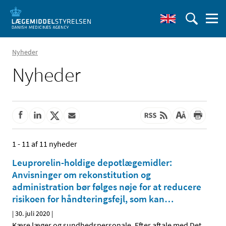
Nyheder
Nyheder
1 - 11 af 11 nyheder
Leuprorelin-holdige depotlægemidler:
Anvisninger om rekonstitution og
administration bør følges nøje for at reducere
risikoen for håndteringsfejl, som kan
…
|
30. juli 2020
|
Kære læger og sundhedspersonale, Efter aftale med Det