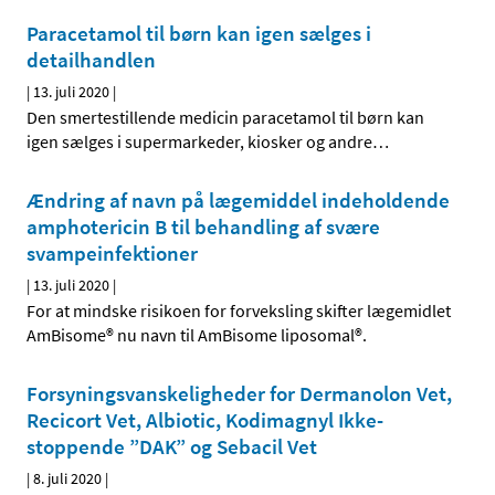
Paracetamol til børn kan igen sælges i
detailhandlen
|
13. juli 2020
|
Den smertestillende medicin paracetamol til børn kan
igen sælges i supermarkeder, kiosker og andre
…
Ændring af navn på lægemiddel indeholdende
amphotericin B til behandling af svære
svampeinfektioner
|
13. juli 2020
|
For at mindske risikoen for forveksling skifter lægemidlet
AmBisome® nu navn til AmBisome liposomal®.
Forsyningsvanskeligheder for Dermanolon Vet,
Recicort Vet, Albiotic, Kodimagnyl Ikke-
stoppende ”DAK” og Sebacil Vet
|
8. juli 2020
|