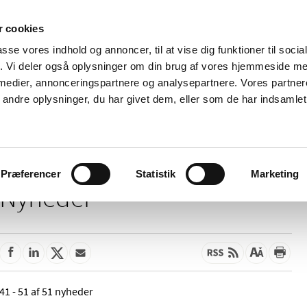
 cookies
passe vores indhold og annoncer, til at vise dig funktioner til soci
Nyheder
Om os
Kontakt
fik. Vi deler også oplysninger om din brug af vores hjemmeside m
 medier, annonceringspartnere og analysepartnere. Vores partne
 og
Tilskud og
Apoteker og salg af
Me
ndre oplysninger, du har givet dem, eller som de har indsamlet 
rmation
priser
medicin
ud
Præferencer
Statistik
Marketing
Nyheder
41 - 51 af 51 nyheder