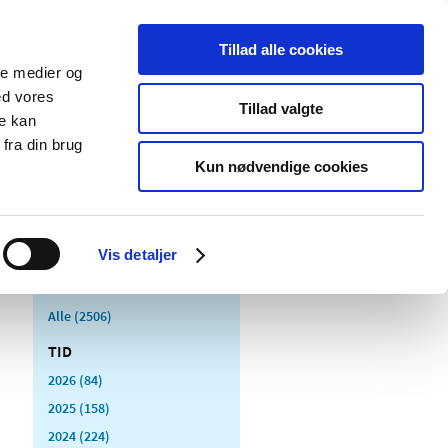
Tillad alle cookies
ale medier og
Udgivelser
Cookies
ed vores
Tillad valgte
re kan
dicinsk
Særlige
fra din brug
styr
produktområder
Kun nødvendige cookies
Vis detaljer
Alle (2506)
TID
2026 (84)
2025 (158)
2024 (224)