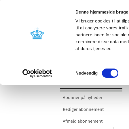
Denne hjemmeside bruger
Vi bruger cookies til at til
til at analysere vores tra
partnere inden for sociale
Godkendelse og
Bivirkninger
kombinere disse data med a
kontrol
produktinfo
af deres tjenester.
Nyheder
Samtykkevalg
Nødvendig
Nyheder
Abonner på nyheder
Rediger abonnement
Afmeld abonnement