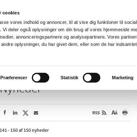
 cookies
passe vores indhold og annoncer, til at vise dig funktioner til soci
Nyheder
Om os
Kontakt
fik. Vi deler også oplysninger om din brug af vores hjemmeside m
 medier, annonceringspartnere og analysepartnere. Vores partne
 og
Tilskud og
Apoteker og salg af
Me
ndre oplysninger, du har givet dem, eller som de har indsamlet 
rmation
priser
medicin
ud
Præferencer
Statistik
Marketing
Nyheder
141 - 150 af 150 nyheder