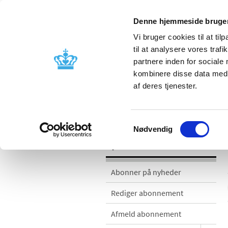
Denne hjemmeside bruger
Vi bruger cookies til at til
til at analysere vores tra
partnere inden for sociale
Godkendelse og
Bivirkninger
kombinere disse data med a
kontrol
produktinfo
af deres tjenester.
Nyheder
Samtykkevalg
Nødvendig
Nyheder
Abonner på nyheder
Rediger abonnement
Afmeld abonnement