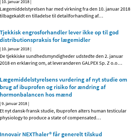
|
10. januar 2018
|
Lægemiddelstyrelsen har med virkning fra den 10. januar 2018
tilbagekaldt en tilladelse til detailforhandling af
…
Tjekkisk engrosforhandler lever ikke op til god
distributionspraksis for lægemidler
|
10. januar 2018
|
De tjekkiske sundhedsmyndigheder udstedte den 2. januar
2018 en erklæring om, at leverandøren GALPEX Sp. Z o.o
…
Lægemiddelstyrelsens vurdering af nyt studie om
brug af ibuprofen og risiko for ændring af
hormonbalancen hos mænd
|
9. januar 2018
|
Et nyt dansk-fransk studie, Ibuprofen alters human testicular
physiology to produce a state of compensated
…
Innovair NEXThaler® får generelt tilskud