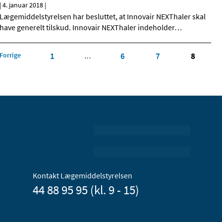
|
4. januar 2018
|
Lægemiddelstyrelsen har besluttet, at Innovair NEXThaler skal
have generelt tilskud. Innovair NEXThaler indeholder
…
Forrige
1
6
7
8
…
Kontakt Lægemiddelstyrelsen
44 88 95 95 (kl. 9 - 15)