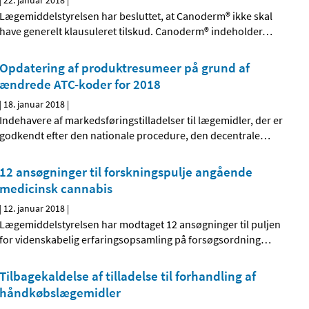
|
22. januar 2018
|
Lægemiddelstyrelsen har besluttet, at Canoderm® ikke skal
have generelt klausuleret tilskud. Canoderm® indeholder
…
Opdatering af produktresumeer på grund af
ændrede ATC-koder for 2018
|
18. januar 2018
|
Indehavere af markedsføringstilladelser til lægemidler, der er
godkendt efter den nationale procedure, den decentrale
…
12 ansøgninger til forskningspulje angående
medicinsk cannabis
|
12. januar 2018
|
Lægemiddelstyrelsen har modtaget 12 ansøgninger til puljen
for videnskabelig erfaringsopsamling på forsøgsordning
…
Tilbagekaldelse af tilladelse til forhandling af
håndkøbslægemidler