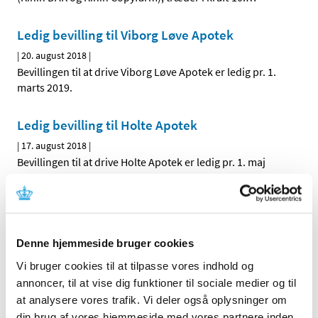
Ledig bevilling til Viborg Løve Apotek
|
20. august 2018
|
Bevillingen til at drive Viborg Løve Apotek er ledig pr. 1.
marts 2019.
Ledig bevilling til Holte Apotek
|
17. august 2018
|
Bevillingen til at drive Holte Apotek er ledig pr. 1. maj
2019.
Alle (342)
Denne hjemmeside bruger cookies
TID
Vi bruger cookies til at tilpasse vores indhold og
2026 (2)
annoncer, til at vise dig funktioner til sociale medier og til
2025 (13)
at analysere vores trafik. Vi deler også oplysninger om
2024 (30)
din brug af vores hjemmeside med vores partnere inden