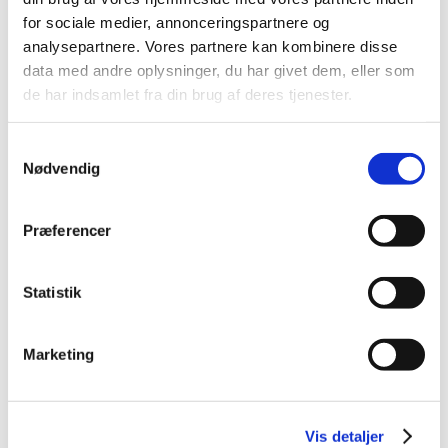
2023 (49)
for sociale medier, annonceringspartnere og
analysepartnere. Vores partnere kan kombinere disse
2022 (35)
data med andre oplysninger, du har givet dem, eller som
2021 (23)
de har indsamlet fra din brug af deres tjenester.
2020 (49)
2019 (35)
Samtykkevalg
2018 (40)
Nødvendig
december (3)
november (5)
Præferencer
oktober (6)
august (3)
juli (1)
Statistik
juni (4)
maj (5)
Marketing
april (2)
marts (1)
februar (6)
Vis detaljer
januar (4)