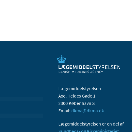
Lægemiddelstyrelsen
Axel Heides Gade 1
2300 København S
Email:
dkma@dkma.dk
Lægemiddelstyrelsen er en del af
Sundheds- og Kirkeministeriet.