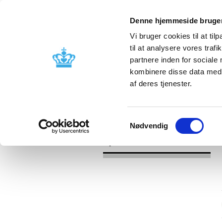
Denne hjemmeside bruger
Vi bruger cookies til at til
til at analysere vores tra
partnere inden for sociale
Godkendelse og
Bivirkninger
kombinere disse data med a
kontrol
produktinfo
af deres tjenester.
/
/
Nyheder
Kategori
Nyheder om 
Samtykkevalg
Nødvendig
Nyheder