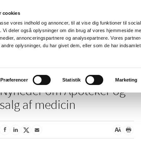
 cookies
passe vores indhold og annoncer, til at vise dig funktioner til soci
Nyheder
Om os
Kontakt
fik. Vi deler også oplysninger om din brug af vores hjemmeside m
 medier, annonceringspartnere og analysepartnere. Vores partne
 og
Tilskud og
Apoteker og salg af
Me
ndre oplysninger, du har givet dem, eller som de har indsamlet 
rmation
priser
medicin
ud
Apoteker og salg af medicin
Præferencer
Statistik
Marketing
Nyheder om Apoteker og
salg af medicin