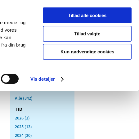
Tillad alle cookies
ale medier og
Udgivelser
Cookies
ed vores
Tillad valgte
re kan
dicinsk
Særlige
fra din brug
styr
produktområder
Kun nødvendige cookies
Vis detaljer
Alle (342)
TID
2026 (2)
2025 (13)
2024 (30)