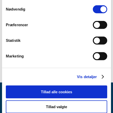
2023 (7)
Samtykkevalg
Nødvendig
2022 (2)
2021 (15)
2020 (32)
Præferencer
2019 (12)
2018 (25)
Statistik
2017 (24)
2016 (19)
Marketing
2013 (2)
Vis detaljer
Tillad alle cookies
Tillad valgte