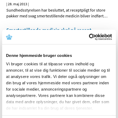
|
28. maj 2013
|
Sundhedsstyrelsen har besluttet, at receptpligt for store
pakker med svag smertestillende medicin bliver indført
…
Smertestillende medicin skal på recept
|
5. april 2013
|
Fremover kan man kun købe store pakker med svag
smertestillende medicin, hvis man har en recept fra
…
Denne hjemmeside bruger cookies
Vi bruger cookies til at tilpasse vores indhold og
Forrige
1
7
8
9
…
annoncer, til at vise dig funktioner til sociale medier og til
at analysere vores trafik. Vi deler også oplysninger om
Alle (162)
din brug af vores hjemmeside med vores partnere inden
for sociale medier, annonceringspartnere og
TID
analysepartnere. Vores partnere kan kombinere disse
2026 (5)
data med andre oplysninger, du har givet dem, eller som
2025 (8)
de har indsamlet fra din brug af deres tjenester.
2024 (11)