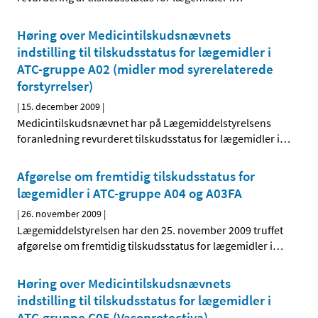
Høring over Medicintilskudsnævnets
indstilling til tilskudsstatus for lægemidler i
ATC-gruppe A02 (midler mod syrerelaterede
forstyrrelser)
|
15. december 2009
|
Medicintilskudsnævnet har på Lægemiddelstyrelsens
foranledning revurderet tilskudsstatus for lægemidler i
…
Afgørelse om fremtidig tilskudsstatus for
lægemidler i ATC-gruppe A04 og A03FA
|
26. november 2009
|
Lægemiddelstyrelsen har den 25. november 2009 truffet
afgørelse om fremtidig tilskudsstatus for lægemidler i
…
Høring over Medicintilskudsnævnets
indstilling til tilskudsstatus for lægemidler i
ATC-gruppe C05 (Vasoprotectiva)