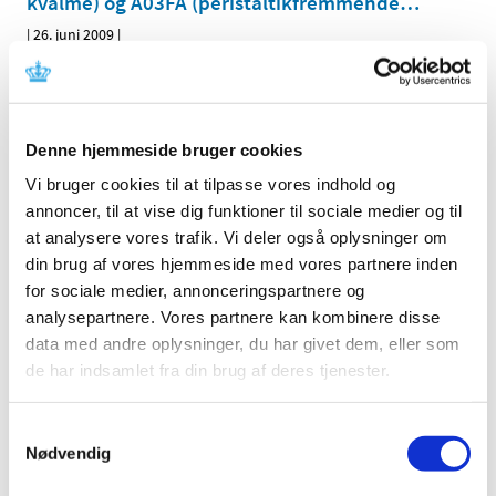
kvalme) og A03FA (peristaltik­fremmende
…
|
26. juni 2009
|
Medicintilskudsnævnet har på Lægemiddelstyrelsens
foranledning revurderet tilskudsstatus for lægemidler,
…
Ændring af tilskud til hjerte-karmedicin pr. 13.
Denne hjemmeside bruger cookies
juli 2009
Vi bruger cookies til at tilpasse vores indhold og
|
9. juni 2009
|
annoncer, til at vise dig funktioner til sociale medier og til
Medicintilskudsnævnet og Lægemiddelstyrelsen har
at analysere vores trafik. Vi deler også oplysninger om
gennemgået lægemidler til behandling af
…
din brug af vores hjemmeside med vores partnere inden
for sociale medier, annonceringspartnere og
Tilskudsstatus for lægemidler i ATC-gruppe
analysepartnere. Vores partnere kan kombinere disse
A06 og A02AA04, laksantia: Høringssvar på
data med andre oplysninger, du har givet dem, eller som
Medicintilskudsnævnets indstilling
de har indsamlet fra din brug af deres tjenester.
|
3. juni 2009
|
Medicintilskudsnævnets indstilling vedrørende fremtidig
Samtykkevalg
tilskudsstatus for laksantia (ATC-grupper A06 og
…
Nødvendig