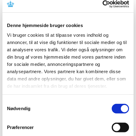
TID
2026 (25)
2025 (15)
Denne hjemmeside bruger cookies
2024 (21)
Vi bruger cookies til at tilpasse vores indhold og
2023 (21)
annoncer, til at vise dig funktioner til sociale medier og til
december (3)
at analysere vores trafik. Vi deler også oplysninger om
november (1)
din brug af vores hjemmeside med vores partnere inden
oktober (3)
for sociale medier, annonceringspartnere og
september (2)
analysepartnere. Vores partnere kan kombinere disse
august (4)
data med andre oplysninger, du har givet dem, eller som
juni (1)
de har indsamlet fra din brug af deres tjenester.
maj (1)
april (3)
Samtykkevalg
marts (1)
Nødvendig
februar (2)
2022 (11)
Præferencer
2021 (38)