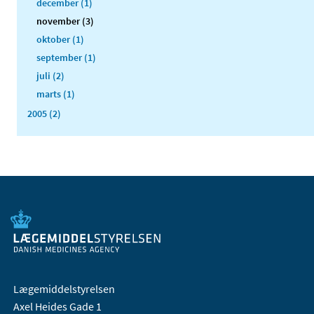
december (1)
november (3)
oktober (1)
september (1)
juli (2)
marts (1)
2005 (2)
Lægemiddelstyrelsen
Axel Heides Gade 1