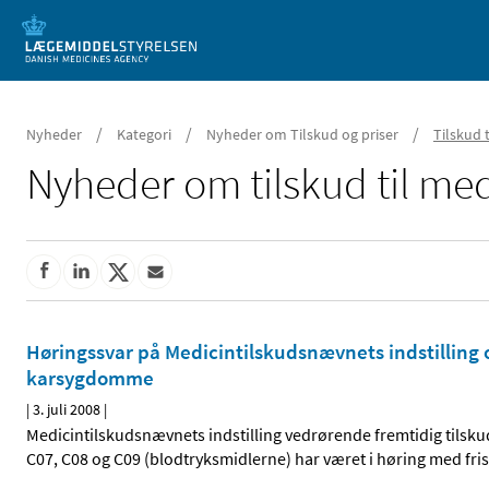
Mobil visning
/
/
/
Nyheder
Kategori
Nyheder om Tilskud og priser
Tilskud 
Nyheder om tilskud til med
Høringssvar på Medicintilskudsnævnets indstilling o
karsygdomme
|
3. juli 2008
|
Medicintilskudsnævnets indstilling vedrørende fremtidig tilsk
C07, C08 og C09 (blodtryksmidlerne) har været i høring med fris