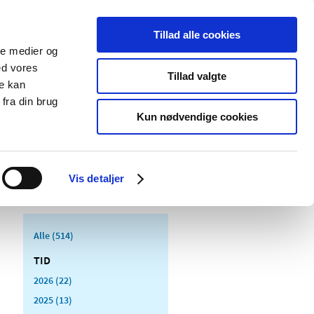
Tillad alle cookies
ale medier og
Udgivelser
Cookies
ed vores
Tillad valgte
re kan
dicinsk
Særlige
fra din brug
styr
produktområder
Kun nødvendige cookies
Vis detaljer
Alle (514)
TID
2026 (22)
2025 (13)