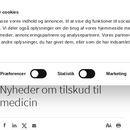
 cookies
passe vores indhold og annoncer, til at vise dig funktioner til soci
Nyheder
Om os
Kontakt
fik. Vi deler også oplysninger om din brug af vores hjemmeside m
 medier, annonceringspartnere og analysepartnere. Vores partne
 og
Tilskud og
Apoteker og salg af
Me
ndre oplysninger, du har givet dem, eller som de har indsamlet 
rmation
priser
medicin
ud
/
Tilskud og priser
Tilskud til medicin
Præferencer
Statistik
Marketing
Nyheder om tilskud til
medicin