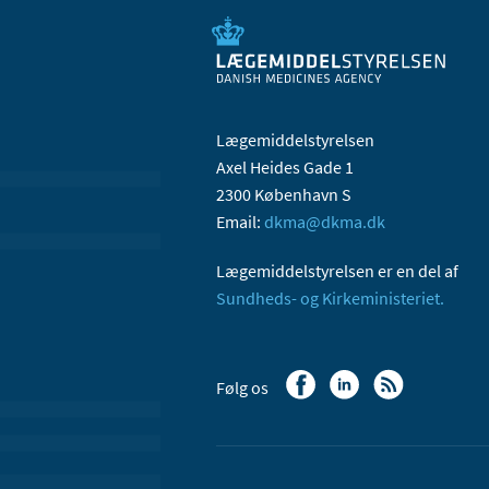
Lægemiddelstyrelsen
Axel Heides Gade 1
2300 København S
Email:
dkma@dkma.dk
Lægemiddelstyrelsen er en del af
Sundheds- og Kirkeministeriet.
Følg os