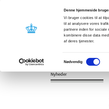
Mobil visning
Denne hjemmeside bruger
Vi bruger cookies til at til
til at analysere vores tra
partnere inden for sociale
Godkendelse og
Bivirkninger
kombinere disse data med a
kontrol
produktinfo
af deres tjenester.
Samtykkevalg
/
/
Nyheder
Kategori
Nyheder om 
Nødvendig
Nyheder