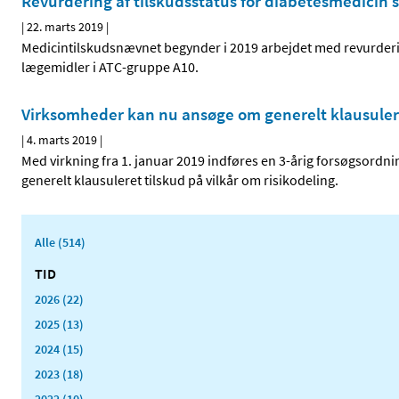
Revurdering af tilskudsstatus for diabetesmedicin st
|
22. marts 2019
|
Medicintilskudsnævnet begynder i 2019 arbejdet med revurderin
lægemidler i ATC-gruppe A10.
Virksomheder kan nu ansøge om generelt klausuleret
|
4. marts 2019
|
Med virkning fra 1. januar 2019 indføres en 3-årig forsøgsordn
generelt klausuleret tilskud på vilkår om risikodeling.
Alle (514)
TID
2026 (22)
2025 (13)
2024 (15)
2023 (18)