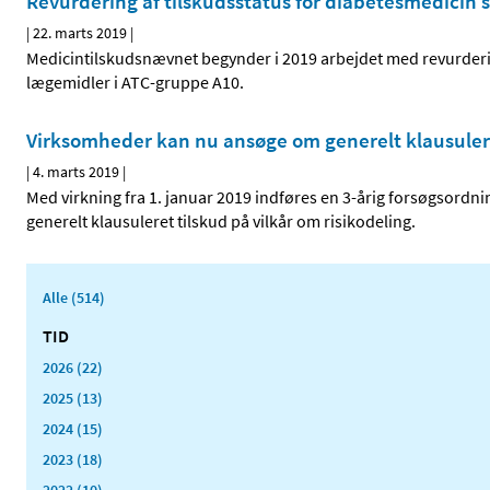
Revurdering af tilskudsstatus for diabetesmedicin st
|
22. marts 2019
|
Medicintilskudsnævnet begynder i 2019 arbejdet med revurderin
lægemidler i ATC-gruppe A10.
Virksomheder kan nu ansøge om generelt klausuleret
|
4. marts 2019
|
Med virkning fra 1. januar 2019 indføres en 3-årig forsøgsordn
generelt klausuleret tilskud på vilkår om risikodeling.
Alle (514)
TID
2026 (22)
2025 (13)
2024 (15)
2023 (18)