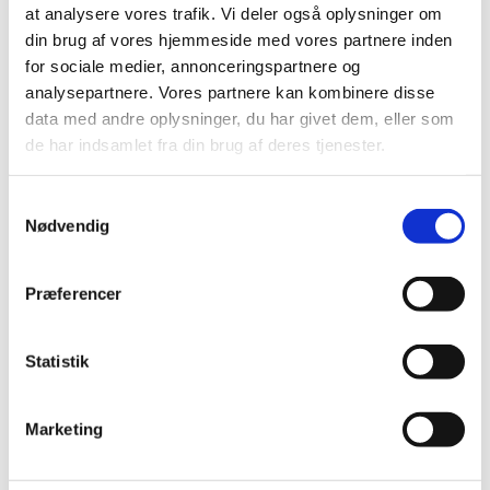
at analysere vores trafik. Vi deler også oplysninger om
2014 (44)
din brug af vores hjemmeside med vores partnere inden
2013 (45)
for sociale medier, annonceringspartnere og
2012 (44)
analysepartnere. Vores partnere kan kombinere disse
december (2)
data med andre oplysninger, du har givet dem, eller som
november (6)
de har indsamlet fra din brug af deres tjenester.
oktober (4)
september (7)
Samtykkevalg
august (1)
Nødvendig
juli (5)
juni (3)
Præferencer
maj (1)
april (3)
marts (3)
Statistik
februar (3)
januar (6)
Marketing
2011 (13)
2010 (7)