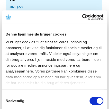
2026 (22)
2025 (13)
2024 (15)
2023 (18)
2022 (10)
Denne hjemmeside bruger cookies
2021 (32)
Vi bruger cookies til at tilpasse vores indhold og
2020 (13)
annoncer, til at vise dig funktioner til sociale medier og til
at analysere vores trafik. Vi deler også oplysninger om
2019 (41)
din brug af vores hjemmeside med vores partnere inden
2018 (46)
for sociale medier, annonceringspartnere og
2017 (36)
analysepartnere. Vores partnere kan kombinere disse
2016 (48)
data med andre oplysninger, du har givet dem, eller som
2015 (31)
de har indsamlet fra din brug af deres tjenester.
2014 (44)
2013 (45)
Samtykkevalg
Nødvendig
december (4)
november (5)