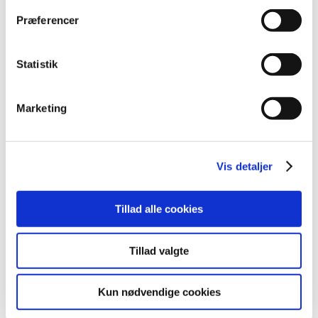
oktober (3)
Præferencer
september (6)
august (1)
Statistik
juli (1)
juni (2)
maj (2)
Marketing
april (5)
marts (10)
februar (4)
Vis detaljer
januar (2)
2012 (44)
Tillad alle cookies
2011 (13)
2010 (7)
Tillad valgte
2009 (14)
2008 (8)
Kun nødvendige cookies
2007 (3)