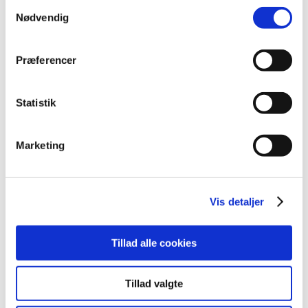
Samtykkevalg
2017 (36)
Nødvendig
2016 (48)
2015 (31)
Præferencer
2014 (44)
december (3)
Statistik
november (3)
oktober (1)
september (7)
Marketing
august (4)
juli (2)
juni (8)
Vis detaljer
maj (2)
april (2)
Tillad alle cookies
marts (3)
februar (6)
januar (3)
Tillad valgte
2013 (45)