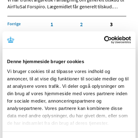
AirFluSal Forspiro. Lægemidlet får generelt tilskud.
…
Forrige
1
2
3
Alle (514)
TID
Denne hjemmeside bruger cookies
2026 (22)
Vi bruger cookies til at tilpasse vores indhold og
2025 (13)
annoncer, til at vise dig funktioner til sociale medier og til
2024 (15)
at analysere vores trafik. Vi deler også oplysninger om
2023 (18)
din brug af vores hjemmeside med vores partnere inden
2022 (10)
for sociale medier, annonceringspartnere og
analysepartnere. Vores partnere kan kombinere disse
2021 (32)
data med andre oplysninger, du har givet dem, eller som
2020 (13)
de har indsamlet fra din brug af deres tjenester.
2019 (41)
2018 (46)