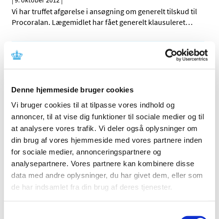
|
9. oktober 2012
|
Vi har truffet afgørelse i ansøgning om generelt tilskud til
Procoralan. Lægemidlet har fået generelt klausuleret
…
Alle (514)
TID
2026 (22)
Denne hjemmeside bruger cookies
2025 (13)
Vi bruger cookies til at tilpasse vores indhold og
2024 (15)
annoncer, til at vise dig funktioner til sociale medier og til
at analysere vores trafik. Vi deler også oplysninger om
2023 (18)
din brug af vores hjemmeside med vores partnere inden
2022 (10)
for sociale medier, annonceringspartnere og
2021 (32)
analysepartnere. Vores partnere kan kombinere disse
2020 (13)
data med andre oplysninger, du har givet dem, eller som
2019 (41)
de har indsamlet fra din brug af deres tjenester.
2018 (46)
2017 (36)
Samtykkevalg