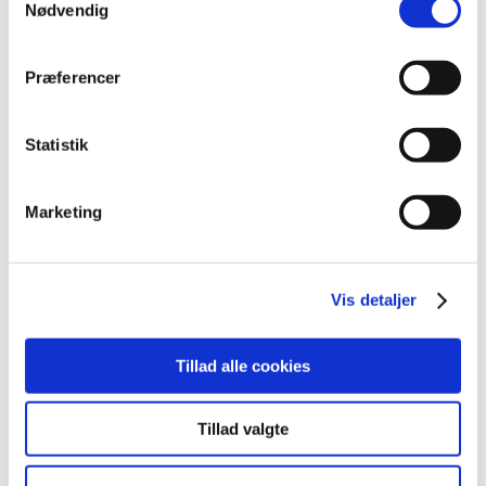
Nødvendig
2016 (48)
2015 (31)
2014 (44)
Præferencer
2013 (45)
2012 (44)
Statistik
december (2)
november (6)
Marketing
oktober (4)
september (7)
august (1)
Vis detaljer
juli (5)
juni (3)
maj (1)
Tillad alle cookies
april (3)
marts (3)
Tillad valgte
februar (3)
januar (6)