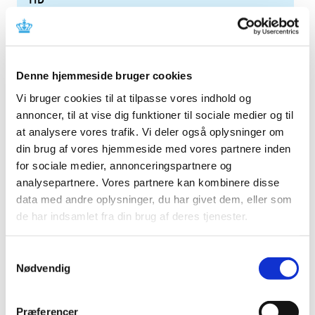
2026 (22)
2025 (13)
2024 (15)
Denne hjemmeside bruger cookies
2023 (18)
Vi bruger cookies til at tilpasse vores indhold og
2022 (10)
annoncer, til at vise dig funktioner til sociale medier og til
2021 (32)
at analysere vores trafik. Vi deler også oplysninger om
2020 (13)
din brug af vores hjemmeside med vores partnere inden
2019 (41)
for sociale medier, annonceringspartnere og
2018 (46)
analysepartnere. Vores partnere kan kombinere disse
2017 (36)
data med andre oplysninger, du har givet dem, eller som
de har indsamlet fra din brug af deres tjenester.
2016 (48)
2015 (31)
Samtykkevalg
2014 (44)
Nødvendig
2013 (45)
december (4)
Præferencer
november (5)