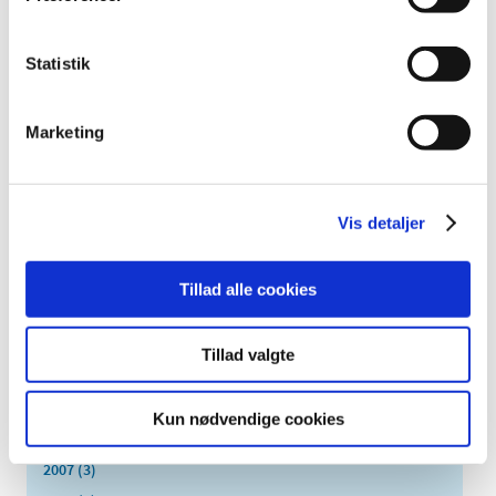
oktober (3)
september (6)
Statistik
august (1)
juli (1)
Marketing
juni (2)
maj (2)
april (5)
Vis detaljer
marts (10)
februar (4)
januar (2)
Tillad alle cookies
2012 (44)
2011 (13)
Tillad valgte
2010 (7)
2009 (14)
Kun nødvendige cookies
2008 (8)
2007 (3)