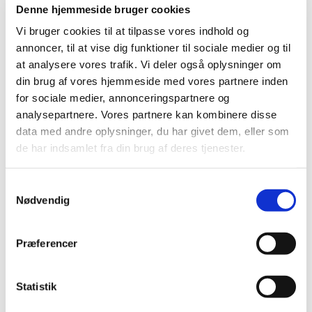
2015 (30)
Denne hjemmeside bruger cookies
2014 (44)
Vi bruger cookies til at tilpasse vores indhold og
2013 (44)
annoncer, til at vise dig funktioner til sociale medier og til
at analysere vores trafik. Vi deler også oplysninger om
2012 (41)
din brug af vores hjemmeside med vores partnere inden
december (1)
for sociale medier, annonceringspartnere og
november (6)
analysepartnere. Vores partnere kan kombinere disse
oktober (4)
data med andre oplysninger, du har givet dem, eller som
september (7)
de har indsamlet fra din brug af deres tjenester.
august (1)
juli (4)
Samtykkevalg
juni (3)
Nødvendig
maj (1)
april (3)
Præferencer
marts (3)
februar (2)
januar (6)
Statistik
2011 (13)