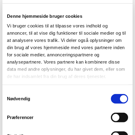
2018 (40)
2017 (31)
Denne hjemmeside bruger cookies
2016 (42)
Vi bruger cookies til at tilpasse vores indhold og
2015 (30)
annoncer, til at vise dig funktioner til sociale medier og til
2014 (44)
at analysere vores trafik. Vi deler også oplysninger om
2013 (44)
din brug af vores hjemmeside med vores partnere inden
2012 (41)
for sociale medier, annonceringspartnere og
december (1)
analysepartnere. Vores partnere kan kombinere disse
november (6)
data med andre oplysninger, du har givet dem, eller som
oktober (4)
de har indsamlet fra din brug af deres tjenester.
september (7)
august (1)
Samtykkevalg
Nødvendig
juli (4)
juni (3)
maj (1)
Præferencer
april (3)
marts (3)