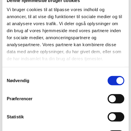
Denne hjemmeside bruger cookies
2014 (44)
Vi bruger cookies til at tilpasse vores indhold og
december (3)
annoncer, til at vise dig funktioner til sociale medier og til
november (3)
at analysere vores trafik. Vi deler også oplysninger om
oktober (1)
din brug af vores hjemmeside med vores partnere inden
september (7)
for sociale medier, annonceringspartnere og
august (4)
analysepartnere. Vores partnere kan kombinere disse
juli (2)
data med andre oplysninger, du har givet dem, eller som
juni (8)
de har indsamlet fra din brug af deres tjenester.
maj (2)
april (2)
Samtykkevalg
marts (3)
Nødvendig
februar (6)
januar (3)
Præferencer
2013 (44)
2012 (41)
Statistik
2011 (13)
2010 (7)