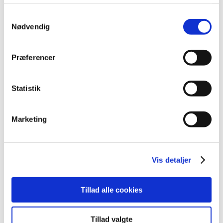
september (5)
Samtykkevalg
august (1)
Nødvendig
juli (4)
juni (4)
maj (4)
Præferencer
april (5)
marts (5)
Statistik
februar (1)
januar (2)
Marketing
2017 (31)
2016 (42)
2015 (30)
Vis detaljer
2014 (44)
2013 (44)
Tillad alle cookies
2012 (41)
2011 (13)
Tillad valgte
2010 (7)