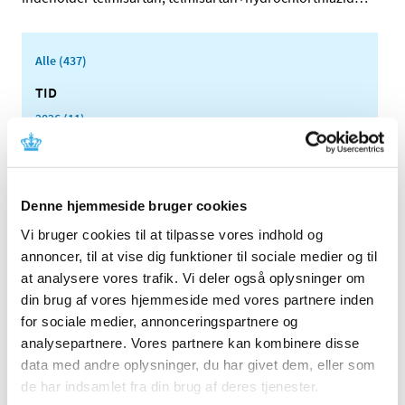
Alle (437)
TID
2026 (11)
2025 (10)
2024 (7)
2023 (8)
Denne hjemmeside bruger cookies
2022 (4)
Vi bruger cookies til at tilpasse vores indhold og
2021 (24)
annoncer, til at vise dig funktioner til sociale medier og til
2020 (7)
at analysere vores trafik. Vi deler også oplysninger om
2019 (39)
din brug af vores hjemmeside med vores partnere inden
2018 (40)
for sociale medier, annonceringspartnere og
analysepartnere. Vores partnere kan kombinere disse
december (4)
data med andre oplysninger, du har givet dem, eller som
november (1)
de har indsamlet fra din brug af deres tjenester.
oktober (4)