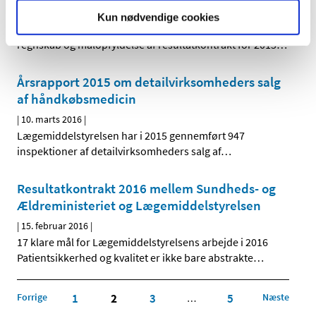
|
11. marts 2016
|
Kun nødvendige cookies
Årsrapporten vedrører Sundhedsstyrelsens aktiviteter,
regnskab og målopfyldelse af resultatkontrakt for 2015
…
Årsrapport 2015 om detailvirksomheders salg
af håndkøbsmedicin
|
10. marts 2016
|
Lægemiddelstyrelsen har i 2015 gennemført 947
inspektioner af detailvirksomheders salg af
…
Resultatkontrakt 2016 mellem Sundheds- og
Ældreministeriet og Lægemiddelstyrelsen
|
15. februar 2016
|
17 klare mål for Lægemiddelstyrelsens arbejde i 2016
Patientsikkerhed og kvalitet er ikke bare abstrakte
…
Forrige
1
2
3
5
Næste
…