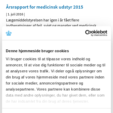
Årsrapport for medicinsk udstyr 2015
|
1. juli 2016
|
Lægemiddelstyrelsen har igen i år fået flere
indberetninger af fejl, svigt og mangler ved medicinsk
…
Årsrapport fra Medicintilskudsnævnet 2015
|
23. maj 2016
|
Denne hjemmeside bruger cookies
Medicintilskudsnævnet rådgiver i ansøgninger om tilskud
til lægemidler samt i revurdering af lægemidlers
…
Vi bruger cookies til at tilpasse vores indhold og
annoncer, til at vise dig funktioner til sociale medier og til
Årsrapport om børnevaccinations­programmet
at analysere vores trafik. Vi deler også oplysninger om
2015
din brug af vores hjemmeside med vores partnere inden
for sociale medier, annonceringspartnere og
|
27. april 2016
|
analysepartnere. Vores partnere kan kombinere disse
Lægemiddelstyrelsen, Sundhedsstyrelsen og Statens
data med andre oplysninger, du har givet dem, eller som
Serum Institut har sammen udgivet en årsrapport for
…
de har indsamlet fra din brug af deres tjenester.
Årsrapport om børnevaccinations­programmet