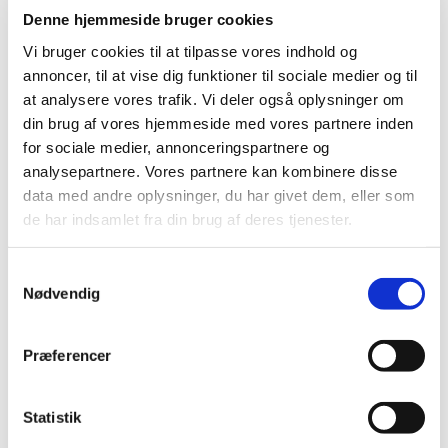
kommer til det sted i kroppen, hvor den har
Denne hjemmeside bruger cookies
virkning.
Vi bruger cookies til at tilpasse vores indhold og
annoncer, til at vise dig funktioner til sociale medier og til
Indhold af hjælpestoffer må gerne være forskelligt fra
at analysere vores trafik. Vi deler også oplysninger om
originalproduktet, men virkningen af lægemidlet skal
din brug af vores hjemmeside med vores partnere inden
være den samme.
for sociale medier, annonceringspartnere og
Dokumentation og forsøg
analysepartnere. Vores partnere kan kombinere disse
data med andre oplysninger, du har givet dem, eller som
Producenten af original medicin skal gennemføre forsøg
de har indsamlet fra din brug af deres tjenester.
på dyr (toksikologiske studier) og mennesker (kliniske
studier) for at dokumentere, at lægemidlet kan tåles og
har den ønskede virkning over for de pågældende
Samtykkevalg
Nødvendig
sygdomme eller symptomer. Herefter vurderer
lægemiddelmyndighederne, om det er tilfredsstillende
dokumenteret, at det aktive lægemiddelstof i den
Præferencer
pågældende form (tablet, stikpille, indsprøjtning etc.) er
virksomt over for en given sygdom/symptom.
Statistik
Når en anden virksomhed senere udvikler generisk
medicin af originalpræparatet, er det ikke nødvendigt at