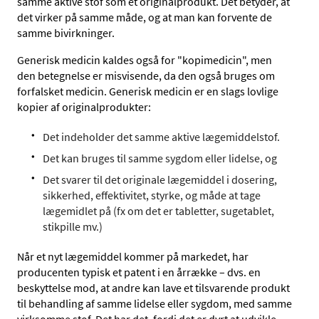
samme
aktive stof
som et originalprodukt. Det betyder, at
det virker på samme måde, og at man kan forvente de
samme bivirkninger.
Generisk medicin kaldes også for "kopimedicin", men
den betegnelse er misvisende, da den også bruges om
forfalsket medicin. Generisk medicin er en slags lovlige
kopier af originalprodukter:
Det indeholder det samme aktive lægemiddelstof.
Det kan bruges til samme sygdom eller lidelse, og
Det svarer til det originale lægemiddel i dosering,
sikkerhed, effektivitet, styrke, og måde at tage
lægemidlet på (fx om det er tabletter, sugetablet,
stikpille mv.)
Når et nyt lægemiddel kommer på markedet, har
producenten typisk et patent i en årrække – dvs. en
beskyttelse mod, at andre kan lave et tilsvarende produkt
til behandling af samme lidelse eller sygdom, med samme
virksomme stof. Det har det, fordi det er dyrt at udvikle