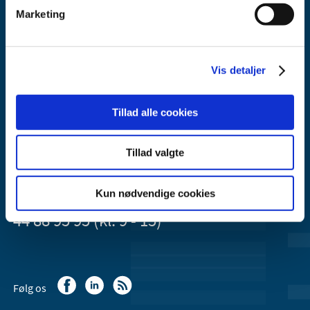
Marketing
Lægemiddelstyrelsen
Vis detaljer
Axel Heides Gade 1
2300 København S
Email:
dkma@dkma.dk
Tillad alle cookies
Lægemiddelstyrelsen er en del af
Tillad valgte
Sundheds- og Kirkeministeriet.
Kun nødvendige cookies
Kontakt Lægemiddelstyrelsen
44 88 95 95 (kl. 9 - 15)
Følg os