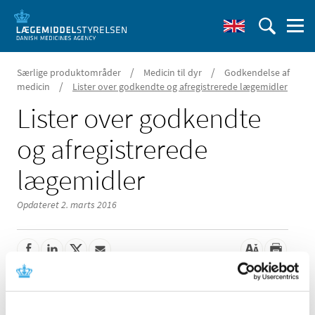
/
/
Særlige produktområder
Medicin til dyr
Godkendelse af
/
medicin
Lister over godkendte og afregistrerede lægemidler
Lister over godkendte
og afregistrerede
lægemidler
Opdateret 2. marts 2016
Ændringer til godkendte lægemidler samt godkendte og
afregisterede lægemidler via menuen.