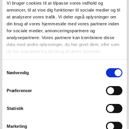
Vi bruger cookies til at tilpasse vores indhold og
Ved modtagelsen af underretningen vil
annoncer, til at vise dig funktioner til sociale medier og til
Lægemiddelstyrelsen foretage en konkret vurdering af
at analysere vores trafik. Vi deler også oplysninger om
oplysningerne i underretningen. Dette består bl.a. i at
din brug af vores hjemmeside med vores partnere inden
verificere patentet i samarbejde med Patent- og
for sociale medier, annonceringspartnere og
Varemærkestyrelsen.
analysepartnere. Vores partnere kan kombinere disse
data med andre oplysninger, du har givet dem, eller som
Vurderingen og verificeringen af en underretning om et
gyldigt patent for en indikation til et lægemiddel kan tage
de har indsamlet fra din brug af deres tjenester.
op til 14 dage. Hvis Lægemiddelstyrelsen vurderer, at
patentet er gyldigt og har betydning for
Samtykkevalg
sammensætningen af substitutionsgruppen for
Nødvendig
lægemidlet, vil ændringen af en substitutionsgruppe
først kunne træde i kraft ved begyndelsen af en ny 14-
dages prisperiode. Der kan derfor gå op til 1 måned, før
Præferencer
underretningen om en patenteret indikation har effekt
for substitutionsgruppen for det konkrete lægemiddel.
Statistik
Kontakt
Marketing