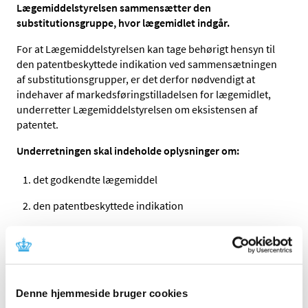
Lægemiddelstyrelsen sammensætter den
substitutionsgruppe, hvor lægemidlet indgår.
For at Lægemiddelstyrelsen kan tage behørigt hensyn til
den patentbeskyttede indikation ved sammensætningen
af substitutionsgrupper, er det derfor nødvendigt at
indehaver af markedsføringstilladelsen for lægemidlet,
underretter Lægemiddelstyrelsen om eksistensen af
patentet.
Underretningen skal indeholde oplysninger om:
det godkendte lægemiddel
den patentbeskyttede indikation
patentets nummer og
udløbsdato.
Underretning om et gyldigt patent for en indikation til et
Denne hjemmeside bruger cookies
lægemiddel skal sendes til
Send en mail
.