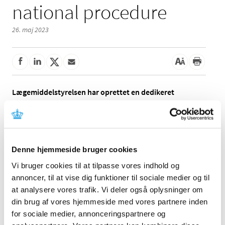
national procedure
26. maj 2023
Lægemiddelstyrelsen har oprettet en dedikeret
postkasse,
status@dkma.dk
, til henvendelser om status
på ovennævnte ansøgninger.
Det er vigtigt for Lægemiddelstyrelsen at kunne give et
hurtigt svar om status på indsendte ansøgninger.
Denne hjemmeside bruger cookies
Forespørgsler indsendt til postkassen,
status@dkma.dk
,
Vi bruger cookies til at tilpasse vores indhold og
vil derfor blive besvaret indenfor to arbejdsdage.
annoncer, til at vise dig funktioner til sociale medier og til
Hvilke henvendelser kan sendes til postkassen?
at analysere vores trafik. Vi deler også oplysninger om
din brug af vores hjemmeside med vores partnere inden
Udstedelse af markedsføringstilladelser på
for sociale medier, annonceringspartnere og
lægemidler.