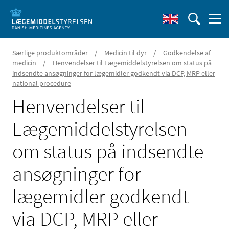
/
/
Særlige produktområder
Medicin til dyr
Godkendelse af
/
medicin
Henvendelser til Lægemiddelstyrelsen om status på
indsendte ansøgninger for lægemidler godkendt via DCP, MRP eller
national procedure
Henvendelser til
Lægemiddelstyrelsen
om status på indsendte
ansøgninger for
lægemidler godkendt
via DCP, MRP eller