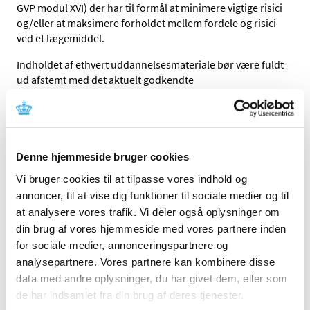
GVP modul XVI) der har til formål at minimere vigtige risici
og/eller at maksimere forholdet mellem fordele og risici
ved et lægemiddel.
Indholdet af ethvert uddannelsesmateriale bør være fuldt
ud afstemt med det aktuelt godkendte
produktinformation for lægemidlet og skal supplere
oplysninger i produktresuméet og indlægssedlen frem
for at gentage.
Undervejs i en regulatorisk procedure kan
Denne hjemmeside bruger cookies
myndighederne stille krav om udarbejdelse af et
Vi bruger cookies til at tilpasse vores indhold og
uddannelsesmateriale, dette vil fremgå af den godkendte
annoncer, til at vise dig funktioner til sociale medier og til
risikostyringsplan (Risk Management Plan; RMP).
at analysere vores trafik. Vi deler også oplysninger om
Se fanen
Udarbejdelse og distribution af dansk
din brug af vores hjemmeside med vores partnere inden
uddannelsesmateriale
for yderligere information.
for sociale medier, annonceringspartnere og
analysepartnere. Vores partnere kan kombinere disse
Under fanen
Dansk uddannelsesmateriale
findes
data med andre oplysninger, du har givet dem, eller som
uddannelsesmaterialer, der er udarbejdet, accepteret og
de har indsamlet fra din brug af deres tjenester.
publiceret i forbindelse med lægemidler, der er godkendt