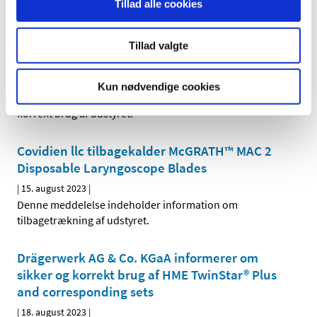
Tillad alle cookies
udstyret, der kræver korrektion og instruktion i
…
Randox Laboratories ltd. informerer om sikker
Tillad valgte
og korrekt brug af Liquid Protein Calibrators
|
15. august 2023
|
Kun nødvendige cookies
Denne meddelelse indeholder information om sikker og
korrekt brug af udstyret.
Covidien llc tilbagekalder McGRATH™ MAC 2
Disposable Laryngoscope Blades
|
15. august 2023
|
Denne meddelelse indeholder information om
tilbagetrækning af udstyret.
Drägerwerk AG & Co. KGaA informerer om
sikker og korrekt brug af HME TwinStar® Plus
and corresponding sets
|
18. august 2023
|