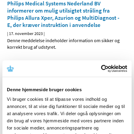
Philips Medical Systems Nederland BV
informerer om mulig utilsigtet stråling fra
Philips Allura Xper, Azurion og MultiDiagnost -
E, der kræver instruktion i anvendelse
|
17. november 2023
|
Denne meddelelse indeholder information om sikker og
korrekt brug af udstyret.
Löwenstein Medical Innovation GmbH & Co. KG
informerer om softwarefejl af elisa 300, elisa
500, elisa 600, elisa 800, der kræver
opdatering og instruktion i anvendelse
Denne hjemmeside bruger cookies
|
12. august 2023
|
Vi bruger cookies til at tilpasse vores indhold og
Denne meddelelse indeholder information om fejl i
annoncer, til at vise dig funktioner til sociale medier og til
software med instruktion om opdatering og
…
at analysere vores trafik. Vi deler også oplysninger om
din brug af vores hjemmeside med vores partnere inden
Siemens Medical Solutions USA, Inc.
for sociale medier, annonceringspartnere og
Ultrasound informerer om fejl i software med