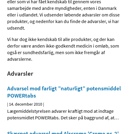
eller som vi har fået kendskab til gennem vores
samarbejde med andre myndigheder, enten i Danmark
eller i udlandet. Vi udsender løbende advarsler om disse
produkter, og nedenfor kan du finde de advarsler, vi har
udsendt.
Vi har dog ikke kendskab til alle produkter, og der kan
derfor være anden ikke-godkendt medicin i omløb, som
også er sundhedsfarlig, men som ikke fremgår af
advarslerne.
Advarsler
Advarsel mod farligt ”naturligt” potensmiddel
POWERtabs
|
14. december 2010
|
Lægemiddelstyrelsen advarer kraftigt mod at indtage
potensmidlet POWERtabs. Det sker på baggrund af, at
…
Skærpet advarsel mod Alscreme 'Creme nr. 2'