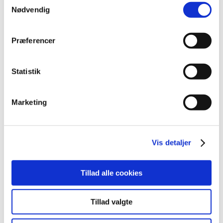
Nødvendig
2010 (3)
december (1)
marts (1)
Præferencer
februar (1)
2009 (2)
Statistik
2008 (4)
2007 (1)
Marketing
2006 (1)
Kontakt
Vis detaljer
Send en mail
Tillad alle cookies
Tillad valgte
Relateret indhold