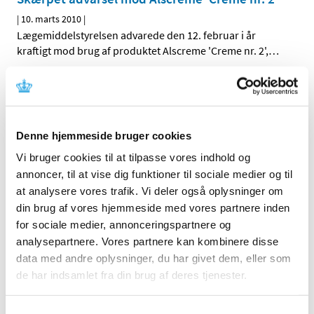
|
10. marts 2010
|
Lægemiddelstyrelsen advarede den 12. februar i år
kraftigt mod brug af produktet Alscreme 'Creme nr. 2',
…
Advarsel mod Alscreme Creme nr. 2
|
12. februar 2010
|
Lægemiddelstyrelsen advarer kraftigt mod at anvende
Denne hjemmeside bruger cookies
produktet Alscreme Creme nr. 2, da der er tale om et
…
Vi bruger cookies til at tilpasse vores indhold og
annoncer, til at vise dig funktioner til sociale medier og til
Alle (19)
at analysere vores trafik. Vi deler også oplysninger om
din brug af vores hjemmeside med vores partnere inden
TID
for sociale medier, annonceringspartnere og
2018 (1)
analysepartnere. Vores partnere kan kombinere disse
2016 (2)
data med andre oplysninger, du har givet dem, eller som
2013 (1)
de har indsamlet fra din brug af deres tjenester.
2012 (1)
2011 (3)
Samtykkevalg