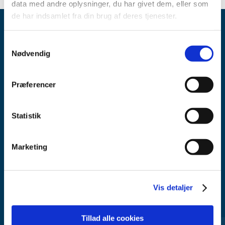
data med andre oplysninger, du har givet dem, eller som
de har indsamlet fra din brug af deres tjenester.
Samtykkevalg
Nødvendig
Præferencer
Lægemiddelstyrelsen
Axel Heides Gade 1
2300 København S
Statistik
Email:
dkma@dkma.dk
Marketing
Lægemiddelstyrelsen er en del af
Sundheds- og Kirkeministeriet.
Vis detaljer
Kontakt Lægemiddelstyrelsen
44 88 95 95 (kl. 9 - 15)
Tillad alle cookies