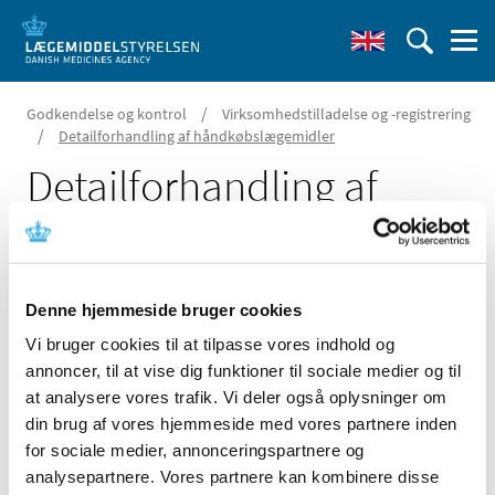
/
Godkendelse og kontrol
Virksomhedstilladelse og -registrering
/
Detailforhandling af håndkøbslægemidler
Detailforhandling af
håndkøbslægemidler
Opdateret 8. februar 2023
Denne hjemmeside bruger cookies
Vi bruger cookies til at tilpasse vores indhold og
annoncer, til at vise dig funktioner til sociale medier og til
at analysere vores trafik. Vi deler også oplysninger om
Ansøgning om forhandling af håndkøbslægemidler og V-
din brug af vores hjemmeside med vores partnere inden
mærkede lægemidler uden for apotek
for sociale medier, annonceringspartnere og
analysepartnere. Vores partnere kan kombinere disse