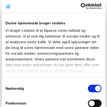
Lyxumia. Lægemidlet har fået generelt tilskud.
Afgørelse om generelt tilskud til Dymista
Denne hjemmeside bruger cookies
|
12. marts 2013
|
Vi har truffet afgørelse i ansøgning om generelt tilskud til
Vi bruger cookies til at tilpasse vores indhold og
Dymista. Lægemidlet har fået generelt tilskud. Dymista
…
annoncer, til at vise dig funktioner til sociale medier og til
at analysere vores trafik. Vi deler også oplysninger om
Høringssvar på Medicintilskuds­nævnets 2.
din brug af vores hjemmeside med vores partnere inden
forslag til indstilling til tilskudsstatus for
for sociale medier, annonceringspartnere og
lægemidler mod diabetes
analysepartnere. Vores partnere kan kombinere disse
data med andre oplysninger, du har givet dem, eller som
|
6. marts 2013
|
de har indsamlet fra din brug af deres tjenester.
Medicintilskudsnævnets 2. forslag til indstilling til
fremtidig tilskudsstatus for lægemidler mod diabetes i
…
Samtykkevalg
Nødvendig
Alle (2506)
TID
Præferencer