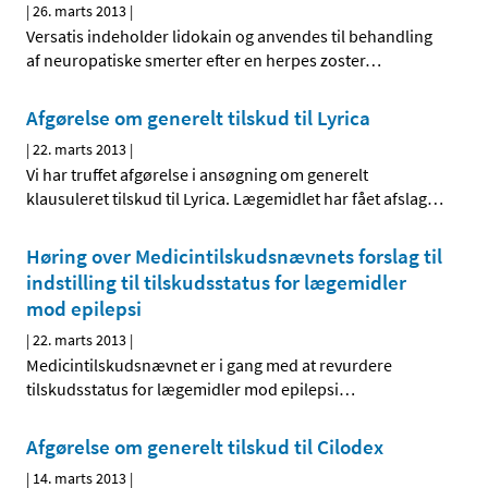
|
26. marts 2013
|
Versatis indeholder lidokain og anvendes til behandling
af neuropatiske smerter efter en herpes zoster
…
Afgørelse om generelt tilskud til Lyrica
|
22. marts 2013
|
Vi har truffet afgørelse i ansøgning om generelt
klausuleret tilskud til Lyrica. Lægemidlet har fået afslag
…
Høring over Medicintilskuds­nævnets forslag til
indstilling til tilskudsstatus for lægemidler
mod epilepsi
|
22. marts 2013
|
Medicintilskudsnævnet er i gang med at revurdere
tilskudsstatus for lægemidler mod epilepsi
…
Afgørelse om generelt tilskud til Cilodex
|
14. marts 2013
|