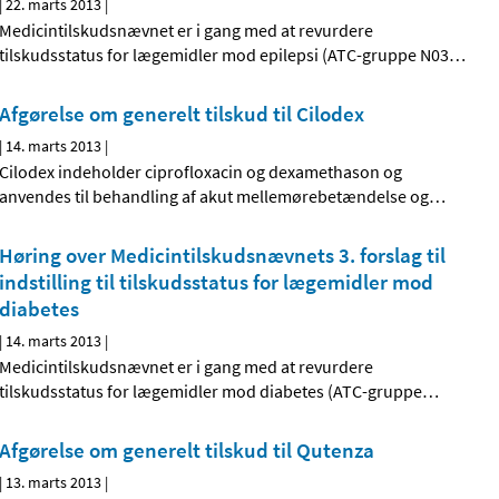
|
22. marts 2013
|
Medicintilskudsnævnet er i gang med at revurdere
tilskudsstatus for lægemidler mod epilepsi (ATC-gruppe N03
…
Afgørelse om generelt tilskud til Cilodex
|
14. marts 2013
|
Cilodex indeholder ciprofloxacin og dexamethason og
anvendes til behandling af akut mellemørebetændelse og
…
Høring over Medicintilskuds­nævnets 3. forslag til
indstilling til tilskudsstatus for lægemidler mod
diabetes
|
14. marts 2013
|
Medicintilskudsnævnet er i gang med at revurdere
tilskudsstatus for lægemidler mod diabetes (ATC-gruppe
…
Afgørelse om generelt tilskud til Qutenza
|
13. marts 2013
|