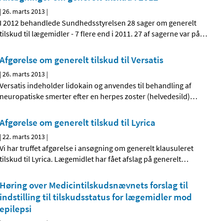
|
26. marts 2013
|
I 2012 behandlede Sundhedsstyrelsen 28 sager om generelt
tilskud til lægemidler - 7 flere end i 2011. 27 af sagerne var på
…
Afgørelse om generelt tilskud til Versatis
|
26. marts 2013
|
Versatis indeholder lidokain og anvendes til behandling af
neuropatiske smerter efter en herpes zoster (helvedesild)
…
Afgørelse om generelt tilskud til Lyrica
|
22. marts 2013
|
Vi har truffet afgørelse i ansøgning om generelt klausuleret
tilskud til Lyrica. Lægemidlet har fået afslag på generelt
…
Høring over Medicintilskuds­nævnets forslag til
indstilling til tilskudsstatus for lægemidler mod
epilepsi