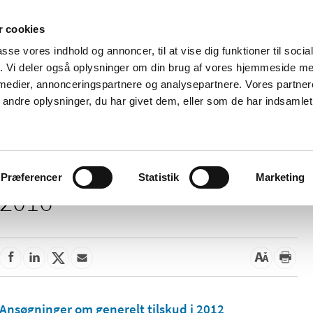
 cookies
passe vores indhold og annoncer, til at vise dig funktioner til soci
Nyheder
Om os
Kontakt
fik. Vi deler også oplysninger om din brug af vores hjemmeside m
 medier, annonceringspartnere og analysepartnere. Vores partne
 og
Tilskud og
Apoteker og salg af
Me
ndre oplysninger, du har givet dem, eller som de har indsamlet 
rmation
priser
medicin
ud
Præferencer
Statistik
Marketing
2016
Ansøgninger om generelt tilskud i 2012