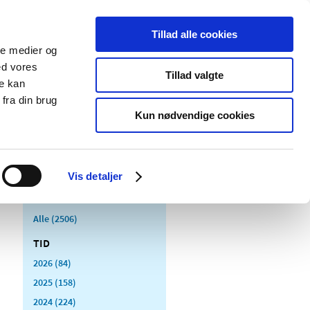
Tillad alle cookies
ale medier og
Udgivelser
Cookies
ed vores
Tillad valgte
re kan
dicinsk
Særlige
fra din brug
styr
produktområder
Kun nødvendige cookies
Vis detaljer
Alle (2506)
TID
2026 (84)
2025 (158)
2024 (224)