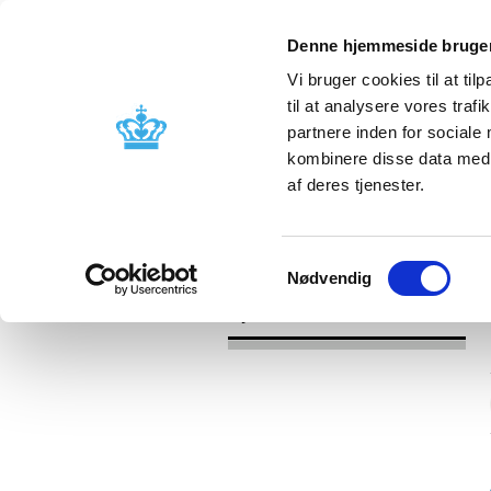
Denne hjemmeside bruger
Vi bruger cookies til at til
til at analysere vores tra
partnere inden for sociale
Godkendelse og
Bivirkninger
kombinere disse data med a
kontrol
produktinfo
af deres tjenester.
/
Nyheder
2016
Samtykkevalg
Nødvendig
Nyheder