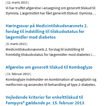
|
12. marts 2013
|
Vi har truffet afgørelse i ansøgning om generelt tilskud til
Dymista. Lægemidlet har fået generelt tilskud. Dymista
…
Høringssvar på Medicintilskuds­nævnets 2.
forslag til indstilling til tilskudsstatus for
lægemidler mod diabetes
|
6. marts 2013
|
Medicintilskudsnævnets 2. forslag til indstilling til
fremtidig tilskudsstatus for lægemidler mod diabetes i
…
Afgørelse om generelt tilskud til Komboglyze
|
11. februar 2013
|
Komboglyze indeholder en kombination af saxagliptin og
metformin og anvendes til behandling af type 2-diabetes.
Vejledende kriterier for enkelttilskud til
Fampyra® gældende pr. 15. februar 2013