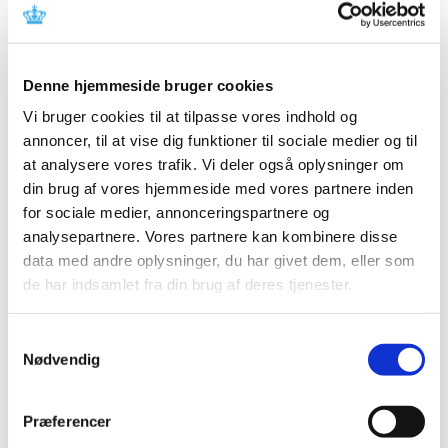
|
29. januar 2013
|
Medicintilskudsnævnet vil i foråret 2013 påbegynde
arbejdet med revurdering af tilskudsstatus for
…
Denne hjemmeside bruger cookies
Høring over Medicintilskuds­nævnets nye
Vi bruger cookies til at tilpasse vores indhold og
forslag til indstilling til tilskudsstatus for
annoncer, til at vise dig funktioner til sociale medier og til
lægemidler mod diabetes
at analysere vores trafik. Vi deler også oplysninger om
din brug af vores hjemmeside med vores partnere inden
|
8. januar 2013
|
for sociale medier, annonceringspartnere og
Medicintilskudsnævnet er i gang med at revurdere
analysepartnere. Vores partnere kan kombinere disse
tilskudsstatus for lægemidler mod diabetes
…
data med andre oplysninger, du har givet dem, eller som
de har indsamlet fra din brug af deres tjenester.
Forrige
1
2
3
Samtykkevalg
Nødvendig
Alle (2506)
TID
Præferencer
2026 (84)