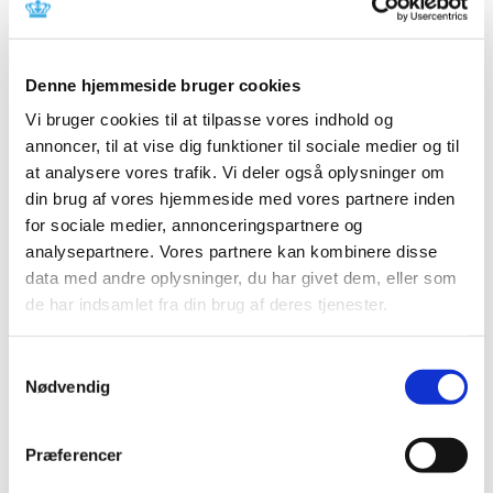
Læger bør tage kontakt til Lægemiddelstyrelsen, hvis
deres kliniske erfaringer viser, at et lægemiddels
…
Fem mio. afsat til forskning på
Denne hjemmeside bruger cookies
stofskifteområdet
Vi bruger cookies til at tilpasse vores indhold og
|
4. oktober 2018
|
annoncer, til at vise dig funktioner til sociale medier og til
Der er afsat fem mio. kr. til forskning i medicinsk
at analysere vores trafik. Vi deler også oplysninger om
behandling af patienter med lavt stofskifte.
…
din brug af vores hjemmeside med vores partnere inden
for sociale medier, annonceringspartnere og
Ledig bevilling til Egtved Apotek
analysepartnere. Vores partnere kan kombinere disse
data med andre oplysninger, du har givet dem, eller som
|
3. oktober 2018
|
de har indsamlet fra din brug af deres tjenester.
Bevillingen til at drive Egtved Apotek er ledig pr. 1. april
2019.
Samtykkevalg
Hypotron mod lavt blodtryk får ikke generelt
Nødvendig
eller generelt klausuleret tilskud
|
3. oktober 2018
|
Præferencer
Lægemiddelstyrelsen har besluttet, at Hypotron, der