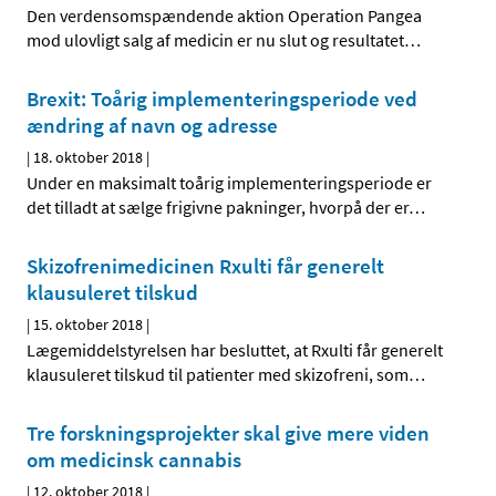
Den verdensomspændende aktion Operation Pangea
mod ulovligt salg af medicin er nu slut og resultatet
…
Brexit: Toårig implementeringsperiode ved
ændring af navn og adresse
|
18. oktober 2018
|
Under en maksimalt toårig implementeringsperiode er
det tilladt at sælge frigivne pakninger, hvorpå der er
…
Skizofrenimedicinen Rxulti får generelt
klausuleret tilskud
|
15. oktober 2018
|
Lægemiddelstyrelsen har besluttet, at Rxulti får generelt
klausuleret tilskud til patienter med skizofreni, som
…
Tre forskningsprojekter skal give mere viden
om medicinsk cannabis
|
12. oktober 2018
|