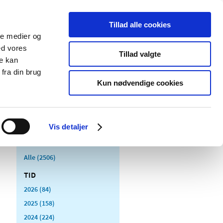
Tillad alle cookies
ale medier og
Udgivelser
Cookies
ed vores
Tillad valgte
re kan
dicinsk
Særlige
fra din brug
styr
produktområder
Kun nødvendige cookies
Vis detaljer
Alle (2506)
TID
2026 (84)
2025 (158)
2024 (224)