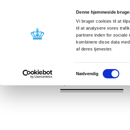
Denne hjemmeside bruger
Vi bruger cookies til at til
til at analysere vores tra
partnere inden for sociale
Godkendelse og
Bivirkninger
kombinere disse data med a
kontrol
produktinfo
af deres tjenester.
/
Nyheder
2016
Samtykkevalg
Nødvendig
Nyheder