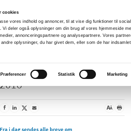
 cookies
passe vores indhold og annoncer, til at vise dig funktioner til soci
Nyheder
Om os
Kontakt
fik. Vi deler også oplysninger om din brug af vores hjemmeside m
 medier, annonceringspartnere og analysepartnere. Vores partne
 og
Tilskud og
Apoteker og salg af
Me
ndre oplysninger, du har givet dem, eller som de har indsamlet 
rmation
priser
medicin
ud
Præferencer
Statistik
Marketing
2016
Fra i dag sendes alle breve om