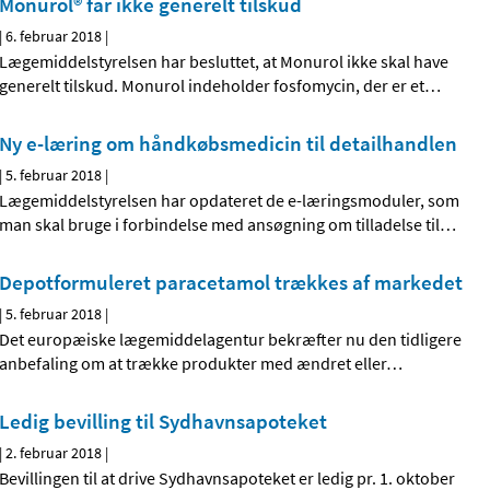
Monurol® får ikke generelt tilskud
|
6. februar 2018
|
Lægemiddelstyrelsen har besluttet, at Monurol ikke skal have
generelt tilskud. Monurol indeholder fosfomycin, der er et
…
Ny e-læring om håndkøbsmedicin til detailhandlen
|
5. februar 2018
|
Lægemiddelstyrelsen har opdateret de e-læringsmoduler, som
man skal bruge i forbindelse med ansøgning om tilladelse til
…
Depotformuleret paracetamol trækkes af markedet
|
5. februar 2018
|
Det europæiske lægemiddelagentur bekræfter nu den tidligere
anbefaling om at trække produkter med ændret eller
…
Ledig bevilling til Sydhavnsapoteket
|
2. februar 2018
|
Bevillingen til at drive Sydhavnsapoteket er ledig pr. 1. oktober