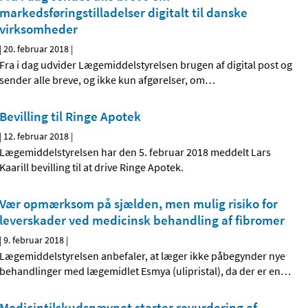
markedsføringstilladelser digitalt til danske
virksomheder
|
20. februar 2018
|
Fra i dag udvider Lægemiddelstyrelsen brugen af digital post og
sender alle breve, og ikke kun afgørelser, om
…
Bevilling til Ringe Apotek
|
12. februar 2018
|
Lægemiddelstyrelsen har den 5. februar 2018 meddelt Lars
Kaarill bevilling til at drive Ringe Apotek.
Vær opmærksom på sjælden, men mulig risiko for
leverskader ved medicinsk behandling af fibromer
|
9. februar 2018
|
Lægemiddelstyrelsen anbefaler, at læger ikke påbegynder nye
behandlinger med lægemidlet Esmya (ulipristal), da der er en
…
Medicintilskudsnævnet starter revurdering af