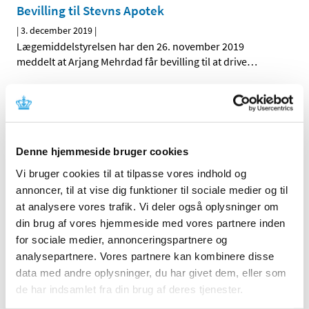
Bevilling til Stevns Apotek
|
3. december 2019
|
Lægemiddelstyrelsen har den 26. november 2019
meddelt at Arjang Mehrdad får bevilling til at drive
…
Yderligere supplerende bidrag til revurdering
af tilskudsstatus for medicin til behandling af
diabetes
|
2. december 2019
|
Denne hjemmeside bruger cookies
Medicintilskudsnævnet har modtaget endnu ét
Vi bruger cookies til at tilpasse vores indhold og
supplerende bidrag til deres drøftelser om
…
annoncer, til at vise dig funktioner til sociale medier og til
at analysere vores trafik. Vi deler også oplysninger om
Binosto mod knogleskørhed får ikke generelt
din brug af vores hjemmeside med vores partnere inden
klausuleret tilskud
for sociale medier, annonceringspartnere og
|
2. december 2019
|
analysepartnere. Vores partnere kan kombinere disse
Lægemiddelstyrelsen har besluttet, at Binosto
data med andre oplysninger, du har givet dem, eller som
brusetabletter, der indeholder alendronat, ikke skal
…
de har indsamlet fra din brug af deres tjenester.