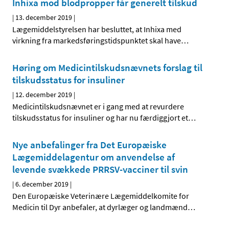
Inhixa mod blodpropper får generelt tilskud
|
13. december 2019
|
Lægemiddelstyrelsen har besluttet, at Inhixa med
virkning fra markedsføringstidspunktet skal have
…
Høring om Medicintilskudsnævnets forslag til
tilskudsstatus for insuliner
|
12. december 2019
|
Medicintilskudsnævnet er i gang med at revurdere
tilskudsstatus for insuliner og har nu færdiggjort et
…
Nye anbefalinger fra Det Europæiske
Lægemiddelagentur om anvendelse af
levende svækkede PRRSV-vacciner til svin
|
6. december 2019
|
Den Europæiske Veterinære Lægemiddelkomite for
Medicin til Dyr anbefaler, at dyrlæger og landmænd
…