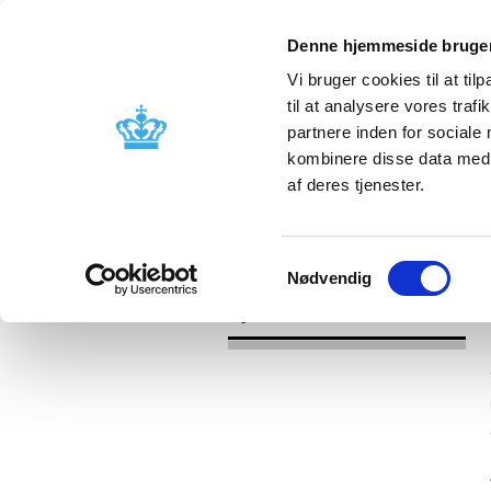
Denne hjemmeside bruger
Vi bruger cookies til at til
til at analysere vores tra
partnere inden for sociale
Godkendelse og
Bivirkninger
kombinere disse data med a
kontrol
produktinfo
af deres tjenester.
/
Nyheder
2016
Samtykkevalg
Nødvendig
Nyheder