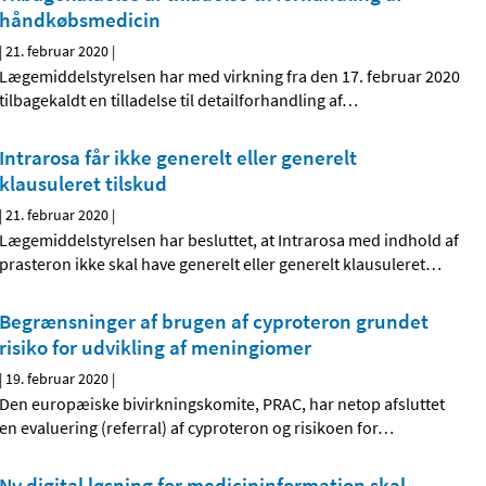
håndkøbsmedicin
|
21. februar 2020
|
Lægemiddelstyrelsen har med virkning fra den 17. februar 2020
tilbagekaldt en tilladelse til detailforhandling af
…
Intrarosa får ikke generelt eller generelt
klausuleret tilskud
|
21. februar 2020
|
Lægemiddelstyrelsen har besluttet, at Intrarosa med indhold af
prasteron ikke skal have generelt eller generelt klausuleret
…
Begrænsninger af brugen af cyproteron grundet
risiko for udvikling af meningiomer
|
19. februar 2020
|
Den europæiske bivirkningskomite, PRAC, har netop afsluttet
en evaluering (referral) af cyproteron og risikoen for
…
Ny digital løsning for medicininformation skal