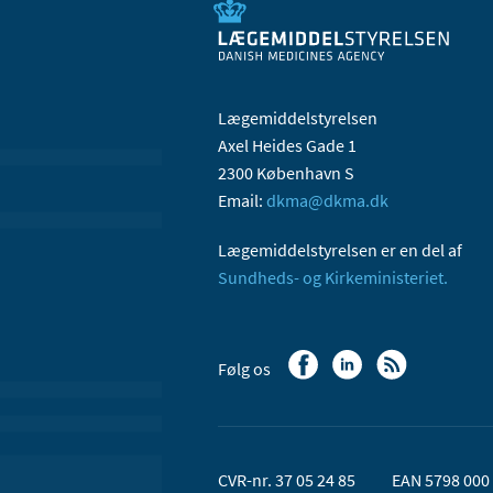
Lægemiddelstyrelsen
Axel Heides Gade 1
2300 København S
Email:
dkma@dkma.dk
Lægemiddelstyrelsen er en del af
Sundheds- og Kirkeministeriet.
Følg os
CVR-nr. 37 05 24 85
EAN 5798 000 