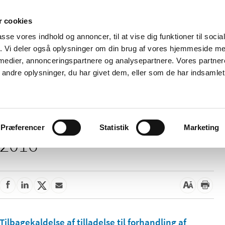
 cookies
passe vores indhold og annoncer, til at vise dig funktioner til soci
Nyheder
Om os
Kontakt
fik. Vi deler også oplysninger om din brug af vores hjemmeside m
 medier, annonceringspartnere og analysepartnere. Vores partne
 og
Tilskud og
Apoteker og salg af
Me
ndre oplysninger, du har givet dem, eller som de har indsamlet 
rmation
priser
medicin
ud
Præferencer
Statistik
Marketing
2016
Tilbagekaldelse af tilladelse til forhandling af