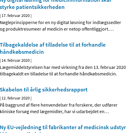
styrke patientsikkerheden
|
17. februar 2020
|
Nøgleprincipperne for en ny digital løsning for indlægssedler
og produktresumeer af medicin er netop offentliggjort.
…
Tilbagekaldelse af tilladelse til at forhandle
håndkøbsmedicin
|
14. februar 2020
|
Lægemiddelstyrelsen har med virkning fra den 13. februar 2020
tilbagekaldt en tilladelse til at forhandle håndkøbsmedicin.
Skabelon til årlig sikkerhedsrapport
|
12. februar 2020
|
På baggrund af flere henvendelser fra forskere, der udfører
kliniske forsøg med lægemidler, har vi udarbejdet en
…
Ny EU-vejledning til fabrikanter af medicinsk udstyr