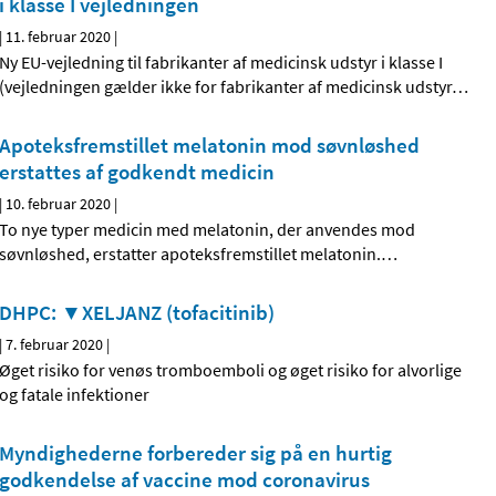
i klasse I vejledningen
|
11. februar 2020
|
Ny EU-vejledning til fabrikanter af medicinsk udstyr i klasse I
(vejledningen gælder ikke for fabrikanter af medicinsk udstyr
…
Apoteksfremstillet melatonin mod søvnløshed
erstattes af godkendt medicin
|
10. februar 2020
|
To nye typer medicin med melatonin, der anvendes mod
søvnløshed, erstatter apoteksfremstillet melatonin.
…
DHPC: ▼XELJANZ (tofacitinib)
|
7. februar 2020
|
Øget risiko for venøs tromboemboli og øget risiko for alvorlige
og fatale infektioner
Myndighederne forbereder sig på en hurtig
godkendelse af vaccine mod coronavirus