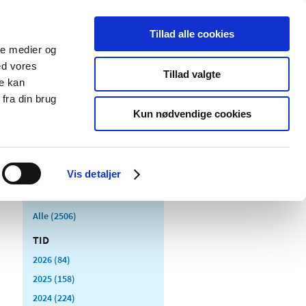
Tillad alle cookies
ale medier og
Udgivelser
Cookies
ed vores
Tillad valgte
re kan
dicinsk
Særlige
fra din brug
styr
produktområder
Kun nødvendige cookies
Vis detaljer
Alle (2506)
TID
2026 (84)
2025 (158)
2024 (224)