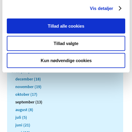
Vis detaljer
Alle (2506)
Tillad alle cookies
TID
2026 (84)
Tillad valgte
2025 (158)
2024 (224)
Kun nødvendige cookies
2023 (195)
2022 (197)
december (18)
november (19)
oktober (17)
september (13)
august (8)
juli (5)
juni (21)