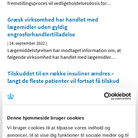
fremstillingsproces vil vedligeholdelsesdosis for
…
Græsk virksomhed har handlet med
lægemidler uden gyldig
engrosforhandlertilladelse
|
14. september 2022
|
Lægemiddelstyrelsen har modtaget information om, at
følgende virksomhed har handlet med lægemidler
…
Tilskuddet til en række insuliner ændres –
langt de fleste patienter vil fortsat få tilskud
|
12. september 2022
|
Fra og med den 19. september 2022 ændres tilskuddet til
en række insuliner. Mange patienter vil ikke blive
…
Denne hjemmeside bruger cookies
Videreudvikling af variantopdateret covid-19-
vaccine på vej til EU-godkendelse
Vi bruger cookies til at tilpasse vores indhold og
annoncer, til at vise dig funktioner til sociale medier og til
|
12. september 2022
|