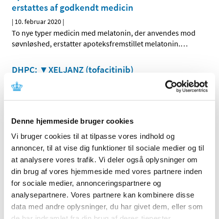
erstattes af godkendt medicin
|
10. februar 2020
|
To nye typer medicin med melatonin, der anvendes mod
søvnløshed, erstatter apoteksfremstillet melatonin.
…
DHPC: ▼XELJANZ (tofacitinib)
|
7. februar 2020
|
Øget risiko for venøs tromboemboli og øget risiko for
alvorlige og fatale infektioner
Denne hjemmeside bruger cookies
Myndighederne forbereder sig på en hurtig
Vi bruger cookies til at tilpasse vores indhold og
godkendelse af vaccine mod coronavirus
annoncer, til at vise dig funktioner til sociale medier og til
|
6. februar 2020
|
at analysere vores trafik. Vi deler også oplysninger om
Lægemiddelmyndigheder verden over støtter forskere og
din brug af vores hjemmeside med vores partnere inden
virksomheder i hurtigt at udvikle en vaccine mod
…
for sociale medier, annonceringspartnere og
analysepartnere. Vores partnere kan kombinere disse
DHPC: Cordarone (amiodaron) injektionsvæske
data med andre oplysninger, du har givet dem, eller som
de har indsamlet fra din brug af deres tjenester.