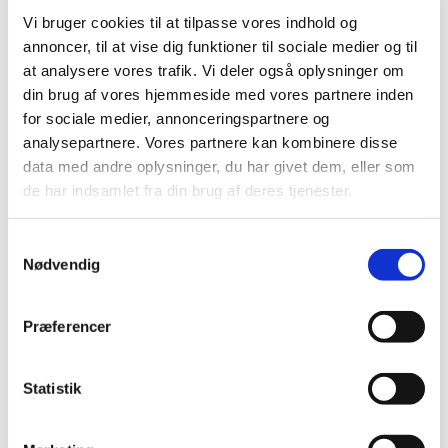
Revurdering af de resterende undergrupper i
Vi bruger cookies til at tilpasse vores indhold og
ATC-gruppe C
annoncer, til at vise dig funktioner til sociale medier og til
|
4. juli 2006
|
at analysere vores trafik. Vi deler også oplysninger om
Lægemiddelstyrelsen har tidligere informeret
din brug af vores hjemmeside med vores partnere inden
virksomheder og en række videnskabelige selskaber
…
for sociale medier, annonceringspartnere og
analysepartnere. Vores partnere kan kombinere disse
Brev til videnskabelige selskaber om
data med andre oplysninger, du har givet dem, eller som
blodtryksbehandling
de har indsamlet fra din brug af deres tjenester.
|
7. marts 2006
|
Som et led i arbejdet med revurdering af lægemidlers
Samtykkevalg
tilskudsstatus er Lægemiddelstyrelsen begyndt at se på
…
Nødvendig
Præferencer
Alle (2506)
TID
Statistik
2026 (84)
2025 (158)