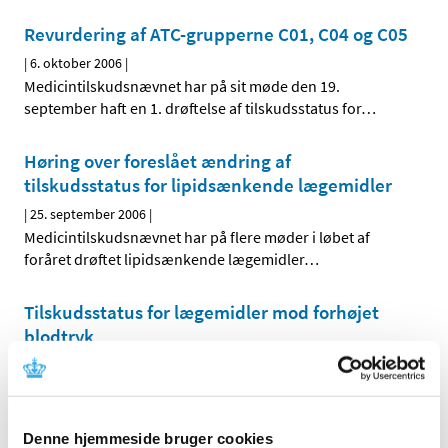
Revurdering af ATC-grupperne C01, C04 og C05
|
6. oktober 2006
|
Medicintilskudsnævnet har på sit møde den 19.
september haft en 1. drøftelse af tilskudsstatus for
…
Høring over foreslået ændring af
tilskudsstatus for lipidsænkende lægemidler
|
25. september 2006
|
Medicintilskudsnævnet har på flere møder i løbet af
foråret drøftet lipidsænkende lægemidler
…
Tilskudsstatus for lægemidler mod forhøjet
blodtryk
|
4. juli 2006
|
Lægemiddelstyrelsen skrev den 6. marts 2006 til en
række videnskabelige selskaber for at få afklaret en
…
Denne hjemmeside bruger cookies