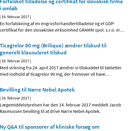
Forfalsket tilladelse og certifikat for slovakisk firma
i omløb
|
16. februar 2017
|
En forfalskning af en engrosforhandlertilladelse og et GDP-
certifikat for den slovakiske virksomhed GRAMM spol. s.r.o. er
…
Ticagrelor 90 mg (Brilique) ændrer tilskud til
generelt klausuleret tilskud
|
16. februar 2017
|
Med virkning fra 24. april 2017 ændrer vi tilskuddet til tabletter
med indhold af ticagrelor 90 mg, der fremover vil have
…
Bevilling til Nørre Nebel Apotek
|
16. februar 2017
|
Lægemiddelstyrelsen har den 14. februar 2017 meddelt Jacob
Rasmussen bevilling til at drive Nørre Nebel Apotek.
Ny Q&A til sponsorer af kliniske forsøg om