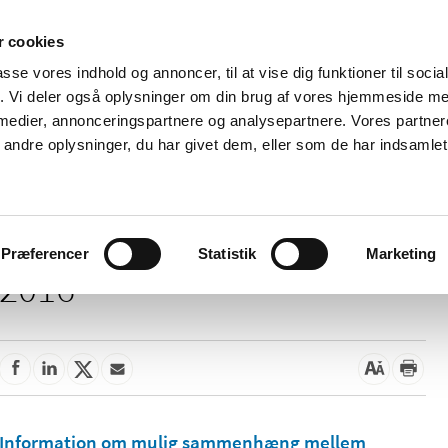
 cookies
passe vores indhold og annoncer, til at vise dig funktioner til soci
Nyheder
Om os
Kontakt
fik. Vi deler også oplysninger om din brug af vores hjemmeside m
 medier, annonceringspartnere og analysepartnere. Vores partne
 og
Tilskud og
Apoteker og salg af
Me
ndre oplysninger, du har givet dem, eller som de har indsamlet 
rmation
priser
medicin
ud
Præferencer
Statistik
Marketing
2016
Information om mulig sammenhæng mellem