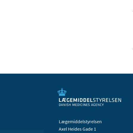
Lægemiddelstyrelsen
Axel Heides Gade 1