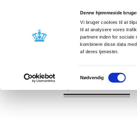
Denne hjemmeside bruger
Vi bruger cookies til at til
til at analysere vores tra
partnere inden for sociale
Godkendelse og
Bivirkninger
kombinere disse data med a
kontrol
produktinfo
af deres tjenester.
/
Nyheder
2016
Samtykkevalg
Nødvendig
Nyheder