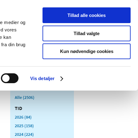
Tillad alle cookies
ale medier og
Udgivelser
Cookies
ed vores
Tillad valgte
re kan
dicinsk
Særlige
fra din brug
styr
produktområder
Kun nødvendige cookies
Vis detaljer
Alle (2506)
TID
2026 (84)
2025 (158)
2024 (224)