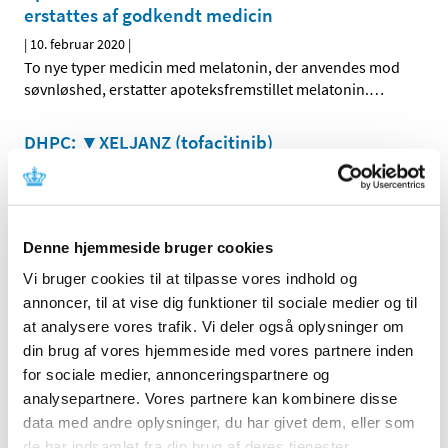
erstattes af godkendt medicin
|
10. februar 2020
|
To nye typer medicin med melatonin, der anvendes mod
søvnløshed, erstatter apoteksfremstillet melatonin.
…
DHPC: ▼XELJANZ (tofacitinib)
|
7. februar 2020
|
Øget risiko for venøs tromboemboli og øget risiko for
alvorlige og fatale infektioner
Denne hjemmeside bruger cookies
Myndighederne forbereder sig på en hurtig
Vi bruger cookies til at tilpasse vores indhold og
godkendelse af vaccine mod coronavirus
annoncer, til at vise dig funktioner til sociale medier og til
|
6. februar 2020
|
at analysere vores trafik. Vi deler også oplysninger om
Lægemiddelmyndigheder verden over støtter forskere og
din brug af vores hjemmeside med vores partnere inden
virksomheder i hurtigt at udvikle en vaccine mod
…
for sociale medier, annonceringspartnere og
analysepartnere. Vores partnere kan kombinere disse
DHPC: Cordarone (amiodaron) injektionsvæske
data med andre oplysninger, du har givet dem, eller som
de har indsamlet fra din brug af deres tjenester.