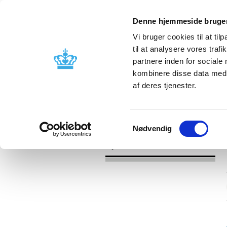
Denne hjemmeside bruger
Vi bruger cookies til at til
til at analysere vores tra
partnere inden for sociale
Godkendelse og
Bivirkninger
kombinere disse data med a
kontrol
produktinfo
af deres tjenester.
/
Nyheder
2016
Samtykkevalg
Nødvendig
Nyheder