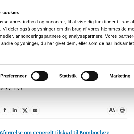
 cookies
passe vores indhold og annoncer, til at vise dig funktioner til soci
Nyheder
Om os
Kontakt
fik. Vi deler også oplysninger om din brug af vores hjemmeside m
 medier, annonceringspartnere og analysepartnere. Vores partne
 og
Tilskud og
Apoteker og salg af
Me
ndre oplysninger, du har givet dem, eller som de har indsamlet 
rmation
priser
medicin
ud
Præferencer
Statistik
Marketing
2016
Afgørelse om generelt tilskud til Komboglyze