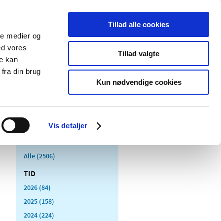
Tillad alle cookies
ale medier og
Udgivelser
Cookies
ed vores
Tillad valgte
re kan
dicinsk
Særlige
fra din brug
styr
produktområder
Kun nødvendige cookies
Vis detaljer
Alle (2506)
TID
2026 (84)
2025 (158)
2024 (224)