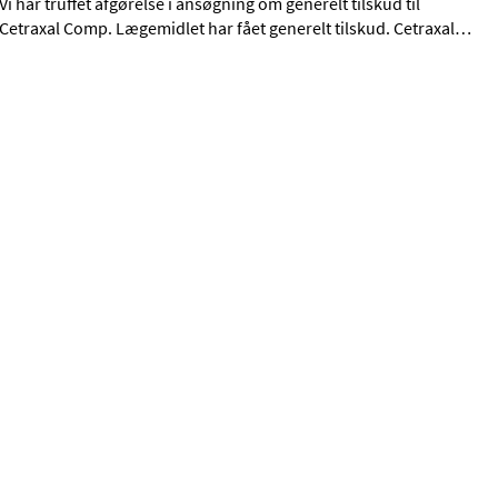
Vi har truffet afgørelse i ansøgning om generelt tilskud til
Cetraxal Comp. Lægemidlet har fået generelt tilskud. Cetraxal
…