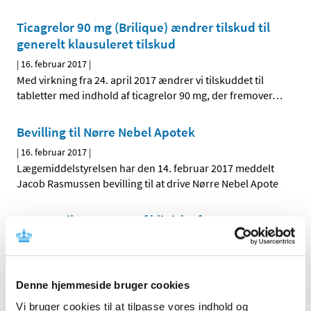
Ticagrelor 90 mg (Brilique) ændrer tilskud til
generelt klausuleret tilskud
|
16. februar 2017
|
Med virkning fra 24. april 2017 ændrer vi tilskuddet til
tabletter med indhold af ticagrelor 90 mg, der fremover
…
Bevilling til Nørre Nebel Apotek
|
16. februar 2017
|
Lægemiddelstyrelsen har den 14. februar 2017 meddelt
Jacob Rasmussen bevilling til at drive Nørre Nebel Apote
Ny Q&A til sponsorer af kliniske forsøg om
kontrakter med leverandører af elektroniske
systemer
|
10. februar 2017
|
Denne hjemmeside bruger cookies
EU-landenes Good Clinical Practice (GCP) inspektører har
på baggrund af erfaringer fra inspektioner af kliniske
…
Vi bruger cookies til at tilpasse vores indhold og