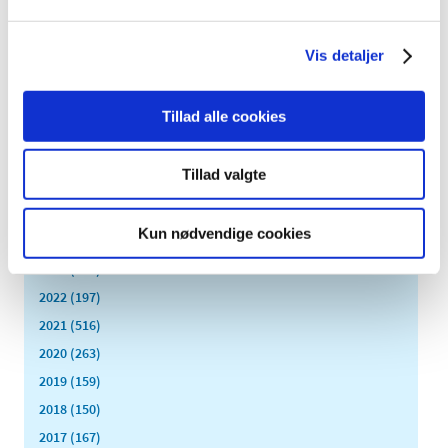
|
2. februar 2017
|
Lægemiddelstyrelsen har besluttet, at Fiasp skal have
generelt tilskud. Fiasp indeholde insulin aspart og er et
…
Vis detaljer
Tillad alle cookies
Alle (2506)
TID
Tillad valgte
2026 (84)
2025 (158)
Kun nødvendige cookies
2024 (224)
2023 (195)
2022 (197)
2021 (516)
2020 (263)
2019 (159)
2018 (150)
2017 (167)