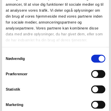
annoncer, til at vise dig funktioner til sociale medier og til
Danmark går efter at få EMA til København
at analysere vores trafik. Vi deler også oplysninger om
din brug af vores hjemmeside med vores partnere inden
|
8. februar 2017
|
for sociale medier, annonceringspartnere og
Regeringen har i dag meldt ud, at Danmark nu officielt
analysepartnere. Vores partnere kan kombinere disse
kandiderer til at få Det Europæiske
…
data med andre oplysninger, du har givet dem, eller som
de har indsamlet fra din brug af deres tjenester.
Qtern® får generelt klausuleret tilskud
|
7. februar 2017
|
Samtykkevalg
Lægemiddelstyrelsen har besluttet, at Qtern® med
Nødvendig
virkning fra den 13. februar 2017 skal have generelt
…
Opdatering af nyhed vedr. Europharma DK
Præferencer
|
2. februar 2017
|
Europharma DK kan nu lovligt sælge lægemidler
Statistik
ompakket og frigivet af Abacus Medicine.
Marketing
Fiasp får generelt tilskud