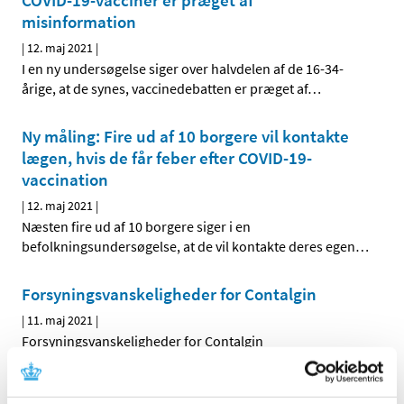
COVID-19-vacciner er præget af
misinformation
|
12. maj 2021
|
I en ny undersøgelse siger over halvdelen af de 16-34-
årige, at de synes, vaccinedebatten er præget af
…
Ny måling: Fire ud af 10 borgere vil kontakte
lægen, hvis de får feber efter COVID-19-
vaccination
|
12. maj 2021
|
Næsten fire ud af 10 borgere siger i en
befolkningsundersøgelse, at de vil kontakte deres egen
…
Forsyningsvanskeligheder for Contalgin
|
11. maj 2021
|
Forsyningsvanskeligheder for Contalgin
Xofluza får ikke generelt klausuleret tilskud