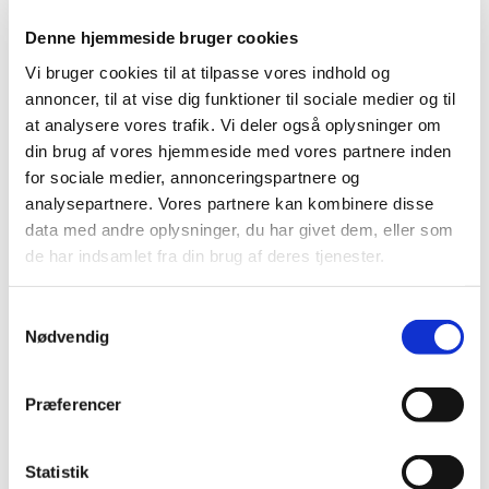
|
10. maj 2021
|
Lægemiddelstyrelsen har besluttet, at Xofluza,
Denne hjemmeside bruger cookies
filmovertrukne tabletter med indhold af
…
Vi bruger cookies til at tilpasse vores indhold og
annoncer, til at vise dig funktioner til sociale medier og til
Status på behandlede indberetninger om
at analysere vores trafik. Vi deler også oplysninger om
formodede bivirkninger ved Vaxzevria, uge 18
din brug af vores hjemmeside med vores partnere inden
for sociale medier, annonceringspartnere og
|
6. maj 2021
|
1.751 indberetninger om formodede bivirkninger ved
analysepartnere. Vores partnere kan kombinere disse
Vaxzevria er behandlet. De fleste er kendte og
…
data med andre oplysninger, du har givet dem, eller som
de har indsamlet fra din brug af deres tjenester.
Status på behandlede indberetninger om
formodede bivirkninger ved COVID-19 Vaccine
Samtykkevalg
Moderna, uge 18
Nødvendig
|
6. maj 2021
|
358 indberetninger om formodede bivirkninger ved
Præferencer
Moderna er behandlet. De fleste er kendte og
…
Statistik
Status på behandlede indberetninger om