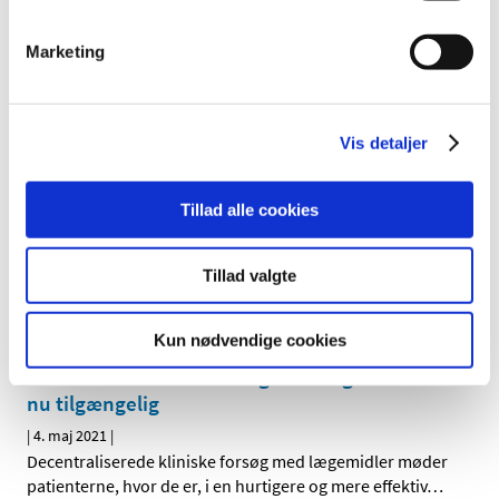
formodede bivirkninger ved Comirnaty
(Pfizer/BioNTech), uge 18
Marketing
|
6. maj 2021
|
2.941 indberetninger om formodede bivirkninger ved
Comirnaty er behandlet. De fleste er kendte og
…
Vis detaljer
EMA har igangsat en løbende vurdering af
COVID-19-vaccine fra SinoVac
Tillad alle cookies
|
4. maj 2021
|
Det europæiske lægemiddelagentur EMA er gået i gang
Tillad valgte
med en løbende vurdering af data fra forsøg med en
…
Kun nødvendige cookies
Vejledning om implementering af decentrale
elementer i kliniske forsøg med lægemidler er
nu tilgængelig
|
4. maj 2021
|
Decentraliserede kliniske forsøg med lægemidler møder
patienterne, hvor de er, i en hurtigere og mere effektiv
…