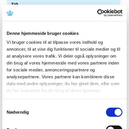
TID
2026 (84)
2025 (158)
2024 (224)
Denne hjemmeside bruger cookies
2023 (195)
Vi bruger cookies til at tilpasse vores indhold og
2022 (197)
annoncer, til at vise dig funktioner til sociale medier og til
2021 (516)
at analysere vores trafik. Vi deler også oplysninger om
2020 (263)
din brug af vores hjemmeside med vores partnere inden
2019 (159)
for sociale medier, annonceringspartnere og
analysepartnere. Vores partnere kan kombinere disse
2018 (150)
data med andre oplysninger, du har givet dem, eller som
2017 (167)
de har indsamlet fra din brug af deres tjenester.
2016 (167)
2015 (33)
Samtykkevalg
2014 (44)
Nødvendig
2013 (49)
december (4)