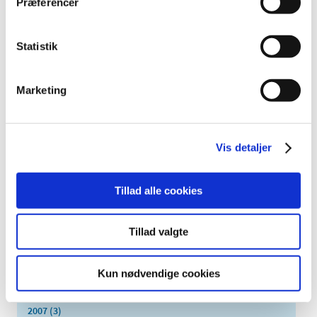
Præferencer
november (5)
oktober (3)
september (6)
Statistik
august (2)
juli (2)
Marketing
juni (2)
maj (3)
april (6)
Vis detaljer
marts (10)
februar (4)
Tillad alle cookies
januar (2)
2012 (44)
2011 (13)
Tillad valgte
2010 (7)
2009 (14)
Kun nødvendige cookies
2008 (8)
2007 (3)