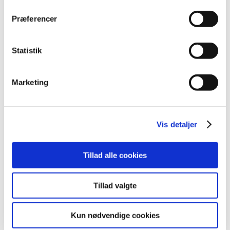
Præferencer
Alle (2506)
TID
Statistik
2026 (84)
2025 (158)
Marketing
2024 (224)
2023 (195)
2022 (197)
Vis detaljer
2021 (516)
2020 (263)
Tillad alle cookies
2019 (159)
2018 (150)
december (12)
Tillad valgte
november (10)
oktober (16)
Kun nødvendige cookies
september (11)