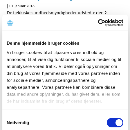
|
10. januar 2018
|
De tjekkiske sundhedsmyndigheder udstedte den 2.
januar 2018 en erklæring om, at leverandøren GALPEX
…
Lægemiddelstyrelsens vurdering af nyt studie
om brug af ibuprofen og risiko for ændring af
Denne hjemmeside bruger cookies
hormonbalancen hos mænd
Vi bruger cookies til at tilpasse vores indhold og
|
9. januar 2018
|
annoncer, til at vise dig funktioner til sociale medier og til
Et nyt dansk-fransk studie, Ibuprofen alters human
at analysere vores trafik. Vi deler også oplysninger om
testicular physiology to produce a state of
…
din brug af vores hjemmeside med vores partnere inden
for sociale medier, annonceringspartnere og
Innovair NEXThaler® får generelt tilskud
analysepartnere. Vores partnere kan kombinere disse
|
4. januar 2018
|
data med andre oplysninger, du har givet dem, eller som
Lægemiddelstyrelsen har besluttet, at Innovair NEXThaler
de har indsamlet fra din brug af deres tjenester.
skal have generelt tilskud. Innovair NEXThaler
…
Samtykkevalg
Nødvendig
Forrige
1
6
7
8
…